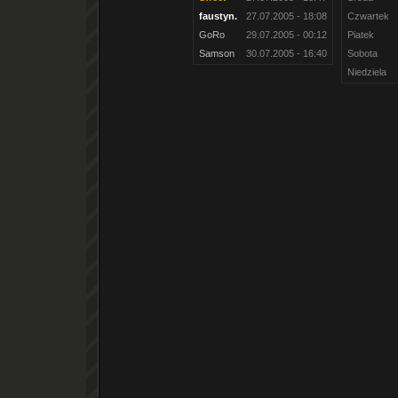
faustyn.
27.07.2005 - 18:08
Czwartek
GoRo
29.07.2005 - 00:12
Piatek
Samson
30.07.2005 - 16:40
Sobota
Niedziela