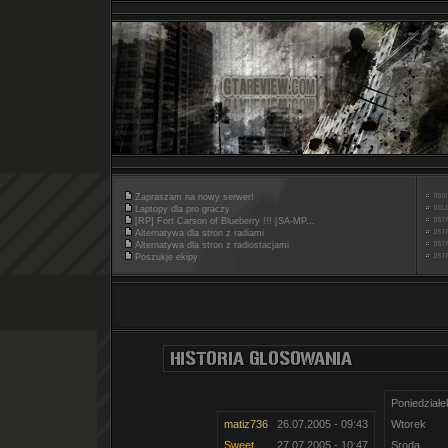
Zapraszam na nowy serwer!
Laptopy dla pro graczy
[RP] Fort Carson of Blueberry !!! [SA-MP...
Alternatywa dla stron z radiami
Alternatywa dla stron z radiostacjami
Poszukje ekipy
Poniedziałe
matiz736
26.07.2005 - 09:43
Wtorek
Sweet
27.07.2005 - 10:47
Sroda