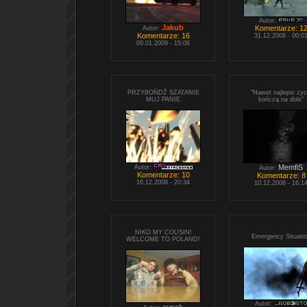
Autor:
Jakub
Komentarze: 1
Autor:
Komentarze: 16
31.12.2008 - 00:0
09.01.2009 - 15:08
PRZYBOŃDŹ SZATANIE
"Nawet najlepsi życ
MUJ PANIE
kończą na dole"
MemfiS
Autor:
Autor:
Komentarze: 10
Komentarze: 8
16.12.2008 - 20:34
10.12.2008 - 16:1
NIKO MY COUSIN!
Emergency Situati
WELCOME TO POLAND!
Autor: