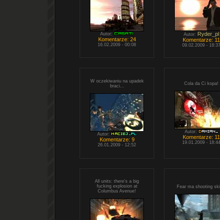
Ryder_pl
Autor:
Autor:
Komentarze: 24
Komentarze: 11
16.02.2009 - 00:08
09.02.2009 - 18:3
W oczekiwaniu na upadek
Cola da Ci kopa!
braci...
Autor:
Autor:
Komentarze: 11
Komentarze: 9
19.01.2009 - 18:4
26.01.2009 - 12:52
All units: there's a big
fucking explosion at
Fear ma shooting skil
Columbus Avenue!