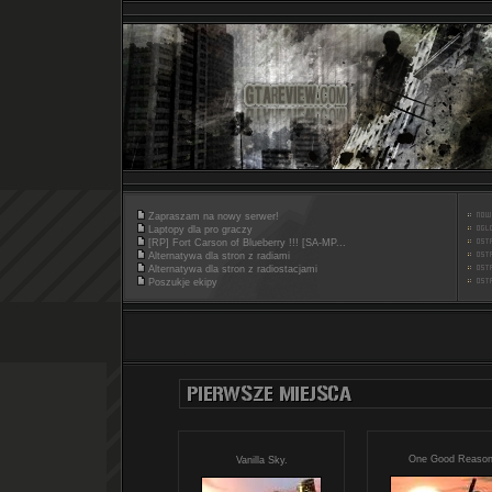
Zapraszam na nowy serwer!
Laptopy dla pro graczy
[RP] Fort Carson of Blueberry !!! [SA-MP...
Alternatywa dla stron z radiami
Alternatywa dla stron z radiostacjami
Poszukje ekipy
One Good Reaso
Vanilla Sky.