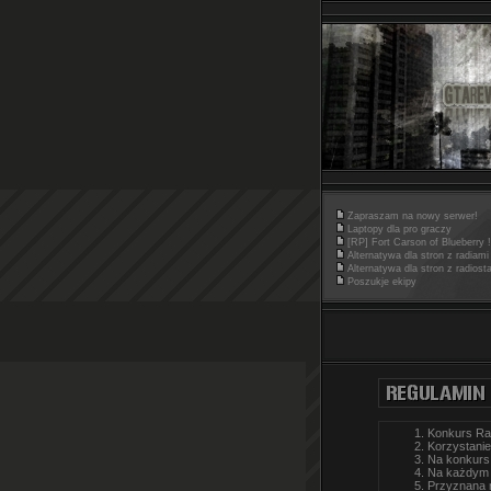
Zapraszam na nowy serwer!
Laptopy dla pro graczy
[RP] Fort Carson of Blueberry !
Alternatywa dla stron z radiami
Alternatywa dla stron z radiost
Poszukje ekipy
Konkurs Ra
Korzystanie
Na konkurs 
Na każdym 
Przyznana 