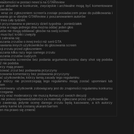
 wiadomości w postaci news'a na GTAReview
rące aktualnie w konkursie, zwycięskie i archiwalne mogą być komentowane
kowników
wraz ze zgłoszeniem screen'a zostaje posiadaczem praw do publikowania i
wania go w obrębie GTAReview z poszanowaniem autorów
trwa cały tydzień.
t przyznawana w pierwszy dzień tygodnia - poniedziałek
onta w ciągu jednego dnia można oddać jeden głos
zutów nie mogą oddawać głosów na swój screen
 musi być krótki i zwięzły
 zabrania się:
aszania zrzutów o innej treści niż serii GTA
awiania innych użytkowników do glosowania screen
cji zrzutu przed zgłoszeniem
aszania kilka razy tego samego zrzutu
aszania zrzutów cudzych
entowania screenów bez podania argumentu czemu dany shot się podoba
ź nie podoba
orzy mają prawo:
sować zrzut bez podawania przyczyny
sowania komentarzy bez podawania przyczyny
ać użytkowników, którzy łamią zasady tego regulaminu
y którzy nie przestrzegają tego regulaminu mogą zostać upomniani lub
n'em
jestrowany użytkownik zobowiązany jest do znajomości regulaminu konkursu
trzegania
orzy oraz moderatorzy nie muszą tłumaczyć swoich decyzji
ie ponosi odpowiedzialności za materiały zgłaszane przez użytkowników
re zawierają jedynie ocenę danego zrzutu będą kasowane, a ich autorzy
unkty karne lub zostaną ukarani ban'em
en ma prawo się zmienić