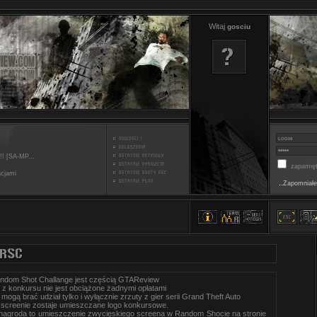
Witaj
gosciu
!! [SA-MP...
zapamięt
acjami
..
Zapomniałe
ndom Shot Challange jest częścią GTAReview
 z konkursu nie jest obciążone żadnymi opłatami
mogą brać udział tylko i wyłącznie zrzuty z gier serii Grand Theft Auto
screenie zostaje umieszczane logo konkursowe.
nagroda to umieszczenie zwycięskiego screena w Random Shocie na stronie