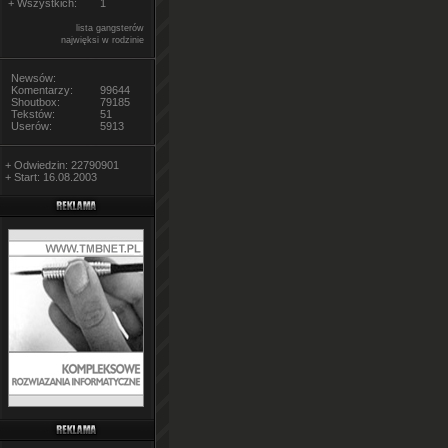
+ Wszystkich:
1
lista gangsterów
najwięksi w rodzinie
Newsów:
Komentarzy:
99644
Shoutbox:
79185
Tekstów:
51
Userów:
5913
+ Odwiedzin: 22790901
+ Start: 16.08.2003