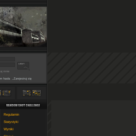
aj mnie
..
m hasła
Zarejestruj się
Regulamin
Statystyki
Wyniki