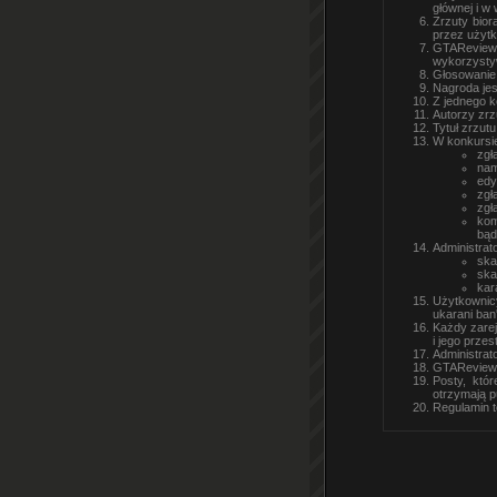
głównej i w
Zrzuty bio
przez użyt
GTAReview 
wykorzysty
Głosowanie 
Nagroda jes
Z jednego k
Autorzy zr
Tytuł zrzutu
W konkursie
zgł
nam
edy
zgł
zgł
kom
bąd
Administrat
ska
ska
kar
Użytkownic
ukarani ba
Każdy zare
i jego przes
Administrat
GTAReview n
Posty, któ
otrzymają p
Regulamin t