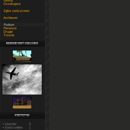
Głosuj
Oczekujace
Zglos swój screen
Archiwum
Podium
Pierwsze
Drugie
Trzecie
+ Userów:
0
+ Gości online:
1