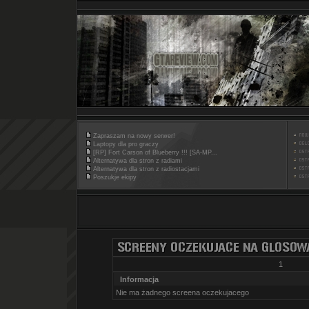
Zapraszam na nowy serwer!
Laptopy dla pro graczy
[RP] Fort Carson of Blueberry !!! [SA-MP...
Alternatywa dla stron z radiami
Alternatywa dla stron z radiostacjami
Poszukje ekipy
1
Informacja
Nie ma żadnego screena oczekujacego