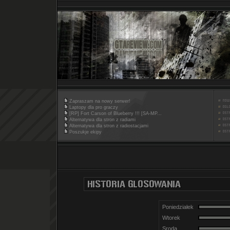
Zapraszam na nowy serwer!
Laptopy dla pro graczy
[RP] Fort Carson of Blueberry !!! [SA-MP...
Alternatywa dla stron z radiami
Alternatywa dla stron z radiostacjami
Poszukje ekipy
Poniedziałek
Wtorek
Sroda