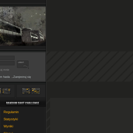
aj mnie
..
m hasła
Zarejestruj się
Regulamin
Statystyki
Wyniki