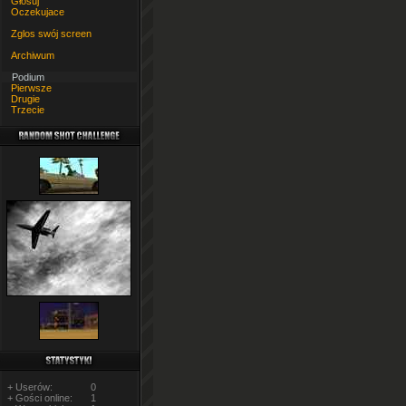
Głosuj
Oczekujace
Zglos swój screen
Archiwum
Podium
Pierwsze
Drugie
Trzecie
+ Userów:
0
+ Gości online:
1