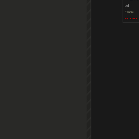
piti
Cveni