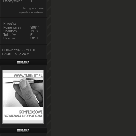
+ Wszystkich:
1
lista gangsterów
najwięksi w rodzinie
Newsów:
Komentarzy:
99644
Shoutbox:
79185
Tekstów:
51
Userów:
5913
+ Odwiedzin: 22790310
+ Start: 16.08.2003