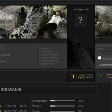
Witaj
gosciu
!! [SA-MP...
zapamięt
acjami
..
Zapomniałe
Poniedziałek
20%
A
27.06.2005 - 16:20
Wtorek
20%
A
28.06.2005 - 15:56
Sroda
0%