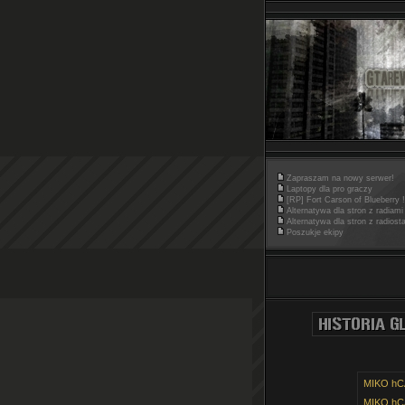
Zapraszam na nowy serwer!
Laptopy dla pro graczy
[RP] Fort Carson of Blueberry !
Alternatywa dla stron z radiami
Alternatywa dla stron z radiost
Poszukje ekipy
MIKO hC
MIKO hC