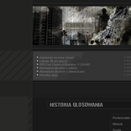
Zapraszam na nowy serwer!
Laptopy dla pro graczy
[RP] Fort Carson of Blueberry !!! [SA-MP...
Alternatywa dla stron z radiami
Alternatywa dla stron z radiostacjami
Poszukje ekipy
Poniedziałek
Wtorek
Sroda