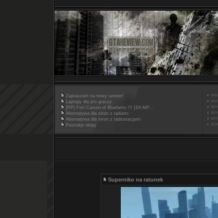
Zapraszam na nowy serwer!
Laptopy dla pro graczy
[RP] Fort Carson of Blueberry !!! [SA-MP...
Alternatywa dla stron z radiami
Alternatywa dla stron z radiostacjami
Poszukje ekipy
Superniko na ratunek