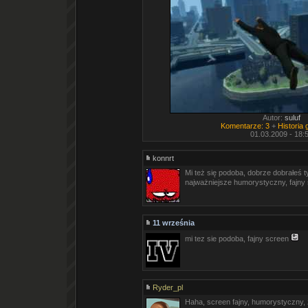
Autor:
suluf
Komentarze: 3
+
Historia
01.03.2009 - 18:
konnrt
Mi też się podoba, dobrze dobrałeś tyt
najważniejsze humorystyczny, fajny
11 września
mi tez sie podoba, fajny screen
Ryder_pl
Haha, screen fajny, humorystyczny, z