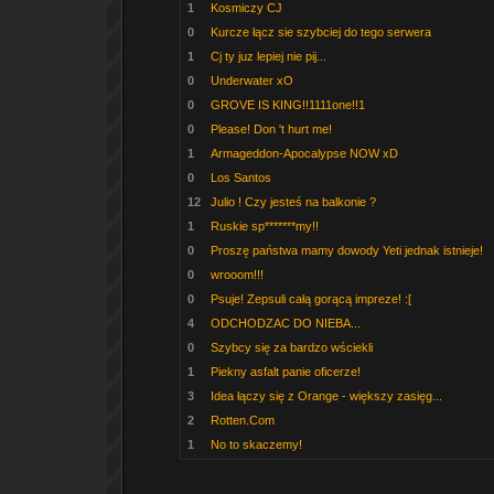
1
Kosmiczy CJ
0
Kurcze łącz sie szybciej do tego serwera
1
Cj ty juz lepiej nie pij...
0
Underwater xO
0
GROVE IS KING!!1111one!!1
0
Please! Don 't hurt me!
1
Armageddon-Apocalypse NOW xD
0
Los Santos
12
Julio ! Czy jesteś na balkonie ?
1
Ruskie sp*******my!!
0
Proszę państwa mamy dowody Yeti jednak istnieje!
0
wrooom!!!
0
Psuje! Zepsuli całą gorącą impreze! :[
4
ODCHODZAC DO NIEBA...
0
Szybcy się za bardzo wściekli
1
Piekny asfalt panie oficerze!
3
Idea łączy się z Orange - większy zasięg...
2
Rotten.Com
1
No to skaczemy!