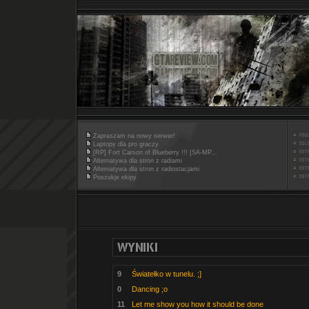
Zapraszam na nowy serwer!
Laptopy dla pro graczy
[RP] Fort Carson of Blueberry !!! [SA-MP...
Alternatywa dla stron z radiami
Alternatywa dla stron z radiostacjami
Poszukje ekipy
9
Światełko w tunelu. ;]
0
Dancing ;o
11
Let me show you how it should be done