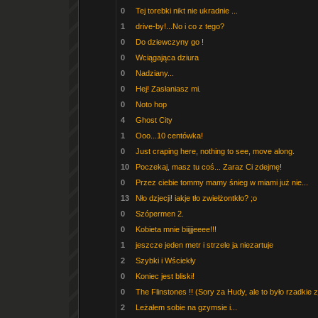
0
Tej torebki nikt nie ukradnie ...
1
drive-by!...No i co z tego?
0
Do dziewczyny go !
0
Wciągająca dziura
0
Nadziany...
0
Hej! Zasłaniasz mi.
0
Noto hop
4
Ghost City
1
Ooo...10 centówka!
0
Just craping here, nothing to see, move along.
10
Poczekaj, masz tu coś... Zaraz Ci zdejmę!
0
Przez ciebie tommy mamy śnieg w miami już nie...
13
Nło dzjecji! iakje tło zwiełżontkło? ;o
0
Szópermen 2.
0
Kobieta mnie biijjjeeee!!!
1
jeszcze jeden metr i strzele ja niezartuje
2
Szybki i Wściekły
0
Koniec jest bliski!
0
The Flinstones !! (Sory za Hudy, ale to było rzadkie 
2
Leżałem sobie na gzymsie i...