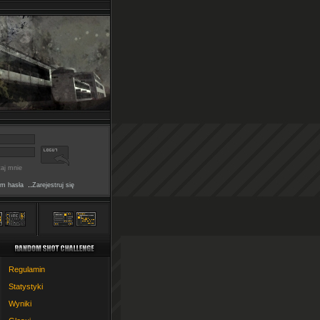
aj mnie
..
m hasła
Zarejestruj się
Regulamin
Statystyki
Wyniki