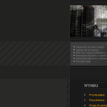
Zapraszam na nowy serwer!
Laptopy dla pro graczy
[RP] Fort Carson of Blueberry !
Alternatywa dla stron z radiami
Alternatywa dla stron z radiost
Poszukje ekipy
2
Przybij piątkę
1
Poszukiwany ..
4
Droga do gwiaz