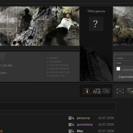
Witaj
gosciu
!! [SA-MP...
zapamięt
acjami
..
Zapomniałe
januszxp
15.07.2006
.
goesbang
15.07.2006
d.
Max
15.07.2006