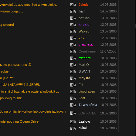
 wytrwałości, aby móc żyć w tym piekle.
Jakub
14.07.2006
owałem odejsc...
haif
14.07.2006
..
da^^ian
13.07.2006
 śmierci...
knoxiu
13.07.2006
WaFeL
13.07.2006
xXx
12.07.2006
12.07.2006
Creativemen
11.07.2006
10.07.2006
aczow podczas snu :D
Mari-O
10.07.2006
 sobie
S.W.A.T
10.07.2006
ujcie. :***
maysta
10.07.2006
! JA LATAM!!!!!!111!JEDEN
Fifi
10.07.2006
 to shit :( btw. jak sie otwiera lodówki? :x
bloodraven
10.07.2006
po lewej to shit
Jant
10.07.2006
11 września
10.07.2006
b na omijanie korków lub powolnie jadących
dON kANiA
10.07.2006
niej nocy na Ocean Drive.
Lazlow
10.07.2006
6
10.07.2006
KubaS