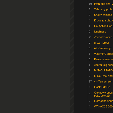
10
Potrzeba siły i
3
Tyle razy prob
0
Spójrz w niebo.
4
Krocząc scieżką
1
Hot Action Cop.
0
loneliness
21
Zachód słońca
0
urban forest
8
#2 'Castaway'
5
Vladimir Garb
0
Piękno samo w
1
A teraz się pocał
2
MAMO!!! TATO!!
2
O nie...mój shot
17
<-- Ten screen 
0
GaNt BrIdGe
Oto nowy sposó
0
pojazdów xD
2
Gorączka sobot
4
WAKACJE 200