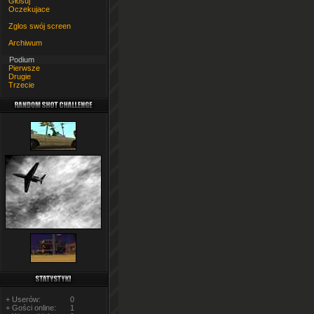
Głosuj
Oczekujace
Zglos swój screen
Archiwum
Podium
Pierwsze
Drugie
Trzecie
+ Userów:
0
+ Gości online:
1