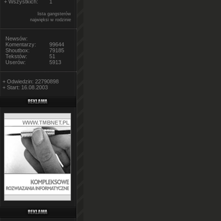
+ Wszystkich:
1
lista gangsterów
najwięksi w rodzinie
Newsów:
Komentarzy:
99644
Shoutbox:
79185
Tekstów:
51
Userów:
5913
+ Odwiedzin: 22790898
+ Start: 16.08.2003