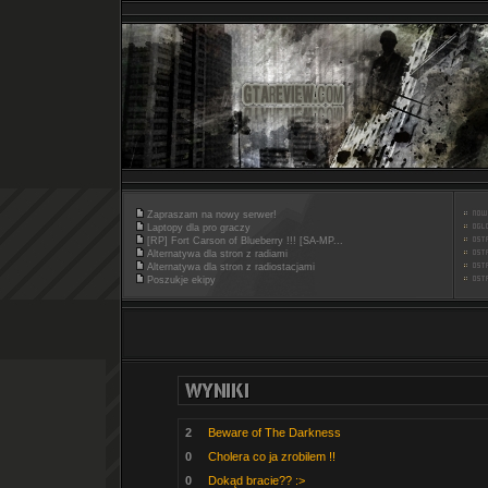
Zapraszam na nowy serwer!
Laptopy dla pro graczy
[RP] Fort Carson of Blueberry !!! [SA-MP...
Alternatywa dla stron z radiami
Alternatywa dla stron z radiostacjami
Poszukje ekipy
2
Beware of The Darkness
0
Cholera co ja zrobilem !!
0
Dokąd bracie?? :>