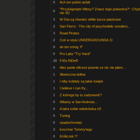
0
Ach ten polski asfalt
"Przyklapnięte Włosy? Znasz tego potworka?" -Chy
0
nie XD
3
W Gta są również obfite burze piaskowe
2
San Fierro - The city of psychodelic wonders...
3
Road Pirates
2
Coś w stylu UNDERGROUNDA :D
0
ah ten smog :P
0
Pro Labs "Try Hard"
20
FrEe RiDeR
0
Alez panie oficeze pewnie ze nic nie pilem ...
1
Słoneczna dolina
1
I niby kobiety są takie święte
1
I believe I can fry...
1
Z którego by tu zadzwonić?
0
Witamy w San Andreas...
0
A taka sobie widokówka xD
0
Tuning
0
spadochroniaż
2
koszmar Tommy'iego
0
Króliczek !?