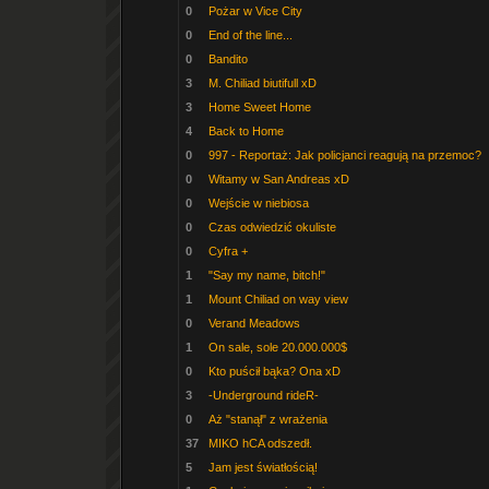
0
Pożar w Vice City
0
End of the line...
0
Bandito
3
M. Chiliad biutifull xD
3
Home Sweet Home
4
Back to Home
0
997 - Reportaż: Jak policjanci reagują na przemoc?
0
Witamy w San Andreas xD
0
Wejście w niebiosa
0
Czas odwiedzić okuliste
0
Cyfra +
1
"Say my name, bitch!"
1
Mount Chiliad on way view
0
Verand Meadows
1
On sale, sole 20.000.000$
0
Kto puścił bąka? Ona xD
3
-Underground rideR-
0
Aż "stanął" z wrażenia
37
MIKO hCA odszedł.
5
Jam jest światłością!