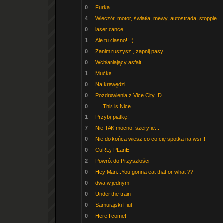
0
Furka...
4
Wieczór, motor, światła, mewy, autostrada, stoppie.
0
laser dance
1
Ale tu ciasno!! :)
0
Zanim ruszysz , zapnij pasy
0
Wchłaniający asfalt
1
Mućka
0
Na krawędzi
0
Pozdrowienia z Vice City :D
0
._. This is Nice ._.
1
Przybij piątkę!
7
Nie TAK mocno, szeryfie...
0
Nie do końca wiesz co co cię spotka na wsi !!
0
CuRLy PLanE
2
Powrót do Przyszłości
0
Hey Man...You gonna eat that or what ??
0
dwa w jednym
0
Under the train
0
Samurajski Fiut
0
Here I come!