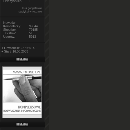
+ Wszystkich:
1
lista gangsterów
najwięksi w rodzinie
Newsów:
Komentarzy:
99644
Shoutbox:
79185
Tekstów:
51
Userów:
5913
+ Odwiedzin: 22798614
+ Start: 16.08.2003