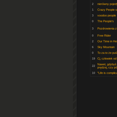
2
nierówny poje
1
Crazy People st
3
voodoo people
0
The People's
3
Pozdrowienia z
0
Free Rider
2
Our Time in Hel
6
Sky Mountain
0
To za to że puś
19
Cj, człowiek o
Nawet, gdybyś b
22
prędzej, czy pó
10
"Life is complic