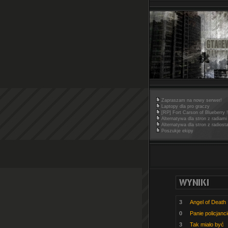
Zapraszam na nowy serwer!
Laptopy dla pro graczy
[RP] Fort Carson of Blueberry !
Alternatywa dla stron z radiami
Alternatywa dla stron z radiost
Poszukje ekipy
3
Angel of Death
0
Panie policjanc
3
Tak miało być