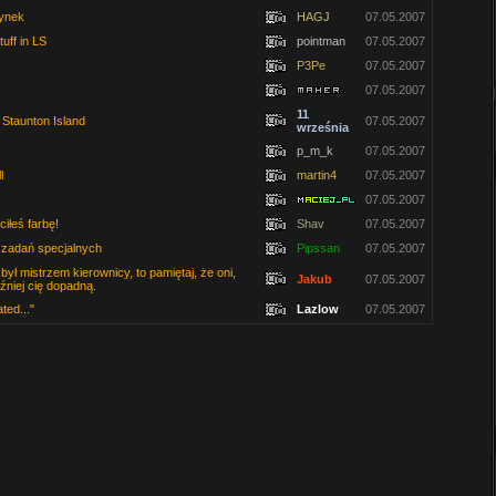
dynek
HAGJ
07.05.2007
uff in LS
pointman
07.05.2007
P3Pe
07.05.2007
07.05.2007
11
 Staunton Island
07.05.2007
września
p_m_k
07.05.2007
l
martin4
07.05.2007
07.05.2007
ciłeś farbę!
Shav
07.05.2007
d zadań specjalnych
Pipssan
07.05.2007
ył mistrzem kierownicy, to pamiętaj, że oni,
Jakub
07.05.2007
źniej cię dopadną.
ated..."
Lazlow
07.05.2007