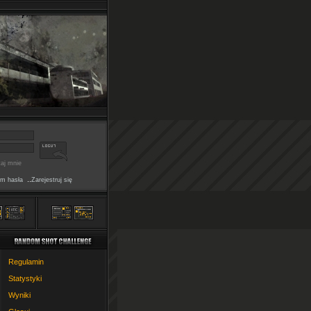
aj mnie
..
m hasła
Zarejestruj się
Regulamin
Statystyki
Wyniki