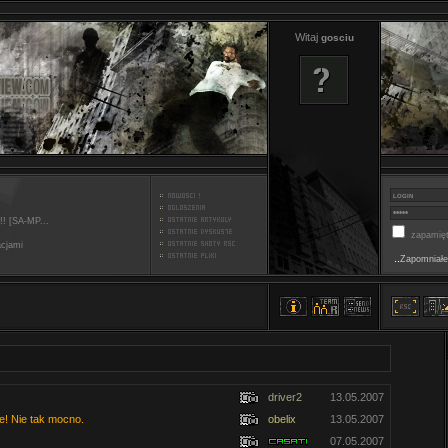
Witaj
gosciu
!! [SA-MP...
zapamięt
acjami
..
Zapomniałe
driver2
13.05.2007
ie! Nie tak mocno.
obelix
13.05.2007
07.05.2007