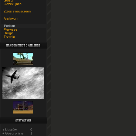
Głosuj
Oczekujace
Zglos swój screen
Archiwum
Podium
Pierwsze
Drugie
Trzecie
+ Userów:
0
+ Gości online:
1