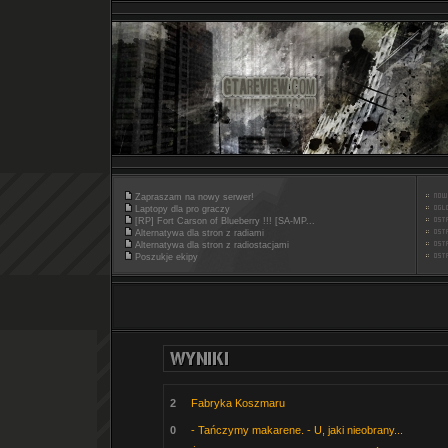
Zapraszam na nowy serwer!
Laptopy dla pro graczy
[RP] Fort Carson of Blueberry !!! [SA-MP...
Alternatywa dla stron z radiami
Alternatywa dla stron z radiostacjami
Poszukje ekipy
2
Fabryka Koszmaru
0
- Tańczymy makarene. - U, jaki nieobrany...