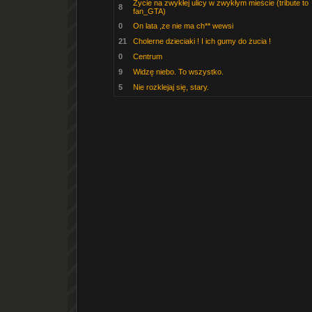
Życie na zwykłej ulicy w zwykłym mieście (tribute to
8
fan_GTA)
0
On lata ,ze nie ma ch** wewsi
21
Cholerne dzieciaki ! I ich gumy do żucia !
0
Centrum
9
Widzę niebo. To wszystko.
5
Nie rozklejaj się, stary.