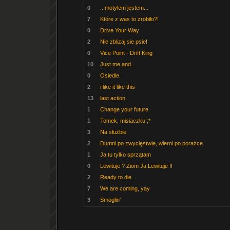
0
...motylem jestem...
7
Które z was to zrobiło?!
0
Drive Your Way
2
Nie zblizaj sie psie!
0
Vice Point - Drift King
10
Just me and...
0
Osiedle.
2
i like it like this
13
last action
1
Change your future
1
Tomek, misiaczku ;*
3
Na służbie
2
Dumni po zwycięstwie, wierni po porażce.
1
Ja tu tylko sprzątam
0
Lewituje ? Ziom Ja Lewituje !!
2
Ready to die.
7
We are coming, yay
3
Smoglin'