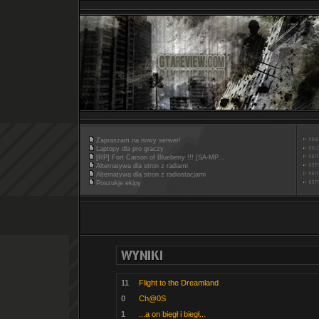
Zapraszam na nowy serwer!
Laptopy dla pro graczy
[RP] Fort Carson of Blueberry !!! [SA-MP...
Alternatywa dla stron z radiami
Alternatywa dla stron z radiostacjami
Poszukje ekipy
11
Flight to the Dreamland
0
Ch@0S
1
...a on biegł i biegł...