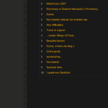
6
MotoCross 2007
2
Rozmowy w Świecie Nienawiści i Przemocy
3
Sunny
2
Kto kolwiek widział, kto kolwiek wie.
5
Noc Wilkołaka
1
Trees in vapour
3
...Under Wings Of Fear...
3
Beautiful desert
6
Kurna, znowu zły bieg ;/
0
Ostra jazda
2
wyobraźnia...
0
Na kolana!
9
Summer time
18
I upadł mur Berliński