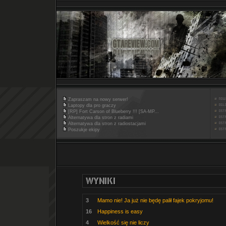
Zapraszam na nowy serwer!
Laptopy dla pro graczy
[RP] Fort Carson of Blueberry !!! [SA-MP...
Alternatywa dla stron z radiami
Alternatywa dla stron z radiostacjami
Poszukje ekipy
3
Mamo nie! Ja już nie będę palił fajek pokryjomu!
16
Happiness is easy
4
Wielkość się nie liczy