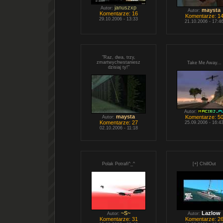
januszxp
Autor:
maysta
Autor:
Komentarze: 16
Komentarze: 1
29.10.2006 - 13:33
21.10.2006 - 17:4
"Raz, dwa, trzy,
zmartwychwstaniesz
Take Me Away...
dzisiaj ty!"
Autor:
maysta
Komentarze: 5
Autor:
Komentarze: 27
25.09.2006 - 16:4
02.10.2006 - 11:18
Polak Potrafi^_^
[+] ChillOut
~S~
Lazlow
Autor:
Autor:
Komentarze: 31
Komentarze: 2