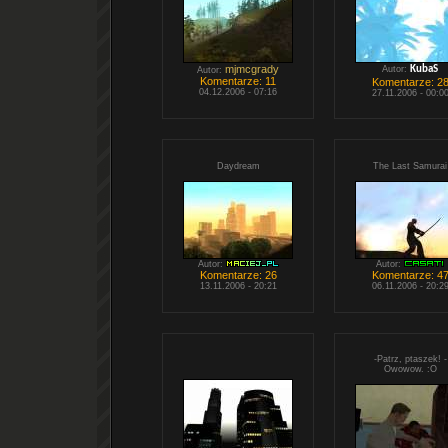
mjmcgrady
Autor:
KubaS
Autor:
Komentarze: 11
Komentarze: 2
04.12.2006 - 07:16
27.11.2006 - 00:0
Daydream
The Last Samurai
Autor:
Autor:
Komentarze: 26
Komentarze: 4
13.11.2006 - 20:21
06.11.2006 - 20:2
-Patrz, ptaszek! -
Owowow. :O