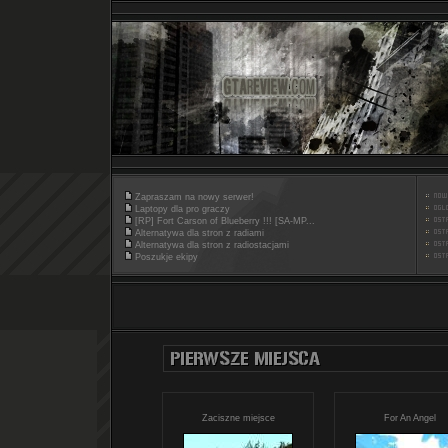
Zapraszam na nowy serwer!
Laptopy dla pro graczy
[RP] Fort Carson of Blueberry !!! [SA-MP...
Alternatywa dla stron z radiami
Alternatywa dla stron z radiostacjami
Poszukje ekipy
Zaciszne miejsce
For An Angel