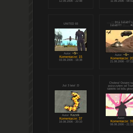
12.09.2006 - 22:48
11.09.2006 - 08:0
.....::: ĐĽá žášáĐÝ 
UNITED 93
žášáĐÝ!! :::..... #
~S~
Autor:
~S~
Autor:
Komentarze: 15
Komentarze: 2
03.09.2006 - 18:38
21.08.2006 - 07:1
Cholera! Ostatni ra
Już 3 lata! :D
pożyczyłem od Trut
tabletki od bólu głowy
Kazek
Autor:
Autor:
Komentarze: 37
Komentarze: 3
16.08.2006 - 20:10
08.08.2006 - 21:1