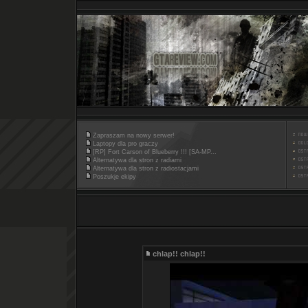
Zapraszam na nowy serwer!
Laptopy dla pro graczy
[RP] Fort Carson of Blueberry !!! [SA-MP...
Alternatywa dla stron z radiami
Alternatywa dla stron z radiostacjami
Poszukje ekipy
chlap!! chlap!!