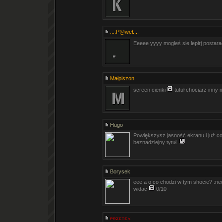
..::P@weł::..
Eeeee yyyy mogłeś sie lepirj postar
Małpiszon
screen cienki
tutuł chociarz inny
Hugo
Powiększysz jasność ekranu i już co
beznadziejny tytuł.
Borysek
eee a o co chodzi w tym shocie? :neu
widac
0/10