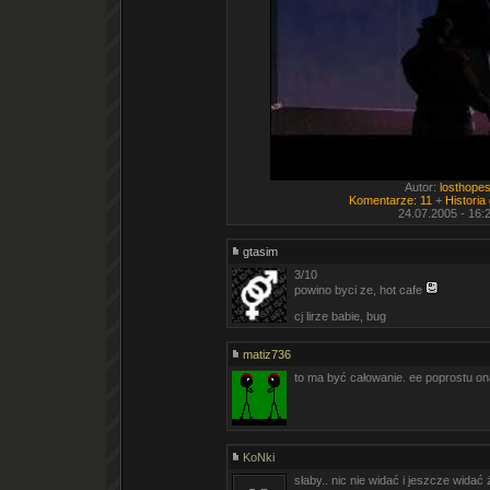
Autor:
losthope
Komentarze: 11
+
Historia
24.07.2005 - 16:
gtasim
3/10
powino byci ze, hot cafe
cj lirze babie, bug
matiz736
to ma być całowanie. ee poprostu ona 
KoNki
słaby.. nic nie widać i jeszcze widać ż