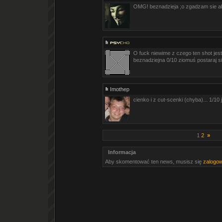
OMG! beznadzieja ;o zgadzam sie ab
O fuck niewime z czego ten shot jest 
beznadziejna 0/10 ziomuś postaraj s
Imothep
cienko i z cut-scenki (chyba)... 1/10 
1
2
»
Informacja
Aby skomentować ten news, musisz się
zalogo