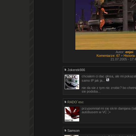
Autor:
enjoi
Komentarze: 67
+
Historia
21.07.2005 - 17:
Jokerek666
chcialem ci dac glosa, ale mi pokaza
samo IP jak ja...
nie da sie z tym nic zrobic? bo chetn
sie podoba...
RADO`esc
przypomniał mi się skrin damjana (tak
autobusem w VC ;>
Samson