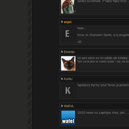
spoko screeniak :P fajny fajny 9/10 ..
enjoi
taaa...
teraz to JA jestem Sprite, a ty pragnie
xD
Emerito
ee tam wiem ze mi odbiło ale kolejny g
'ten szot jest w moim typie' i nic na 
KoNki
fajniejszy był by tytuł "teraz ja jeste
WaFeL
10/10 nieee no zajefajny shot, taki...