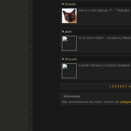
Emerito
eee a co tam głosuje :P - " Twój głos z
plum
co tu duzo mówić... wystarczy klikać
Borysek
submit! ciekawe co będzie następne
1
2
3
4
5
6
7
»
Informacja
Aby skomentować ten news, musisz się
zalogo