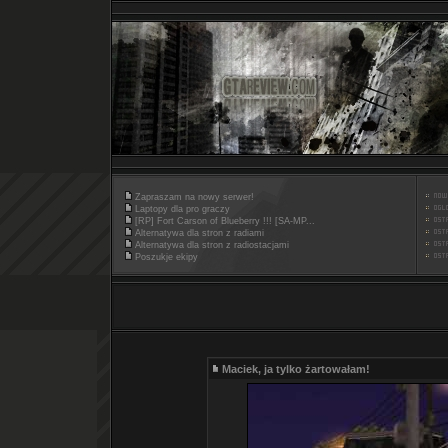
Zapraszam na nowy serwer!
Laptopy dla pro graczy
[RP] Fort Carson of Blueberry !!! [SA-MP...
Alternatywa dla stron z radiami
Alternatywa dla stron z radiostacjami
Poszukje ekipy
Maciek, ja tylko żartowałam!