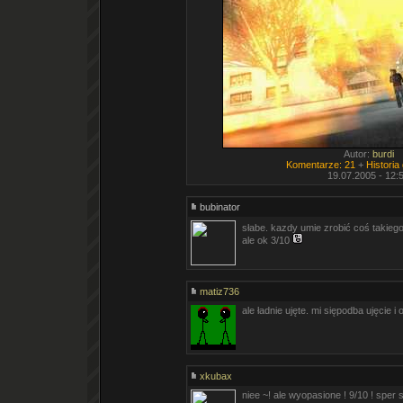
Autor:
burdi
Komentarze: 21
+
Historia
19.07.2005 - 12:
bubinator
słabe. kazdy umie zrobić coś takieg
ale ok 3/10
matiz736
ale ładnie ujęte. mi siępodba ujęcie i 
xkubax
niee ~! ale wyopasione ! 9/10 ! sper s