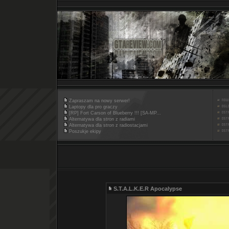
Zapraszam na nowy serwer!
Laptopy dla pro graczy
[RP] Fort Carson of Blueberry !!! [SA-MP...
Alternatywa dla stron z radiami
Alternatywa dla stron z radiostacjami
Poszukje ekipy
S.T.A.L.K.E.R Apocalypse