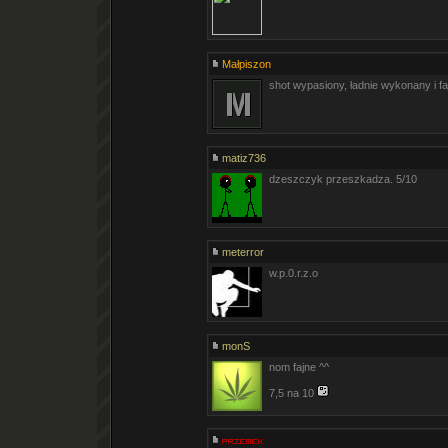
Małpiszon
shot wypasiony, ładnie wykonany i fa
matiz736
dzeszczyk przeszkadza. 5/10
meterror
w.p.0.r.z.o
monS
nom fajne ^^
7,5 na 10