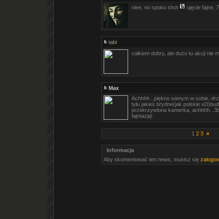
niee, no spoko shot
ujęcie fajne, 
tabi
całkiem dobry, ale dużo tu akcji nie 
Max
Achhhh...piękno samym w sobie, dr
tyłu jakieś brydne(jak polskie xD)bud
przekrzywiona kamerka, achhhh...3bi
fajntazją!
1
2
3
»
Informacja
Aby skomentować ten news, musisz się
zalogo