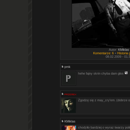
Autor:
KMiklas
Komentarze: 6
+
Historia
08.02.2009 - 01:
pmk
hehe fajny skrin chyba dam głos
Zgodzę się z may_cry'em. (dobrze o
KMiklas
chodziło bardziej o wyraz twarzy poli