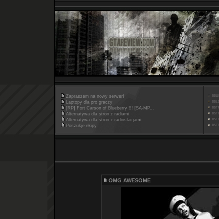
Zapraszam na nowy serwer!
Laptopy dla pro graczy
[RP] Fort Carson of Blueberry !!! [SA-MP...
Alternatywa dla stron z radiami
Alternatywa dla stron z radiostacjami
Poszukje ekipy
OMG AWESOME