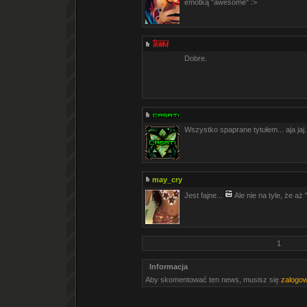
emotką "awesome" :>
Dobre.
Wszystko spaprane tytułem... aja jaj.
may_cry
Jest fajne...
Ale nie na tyle, że a
1
Informacja
Aby skomentować ten news, musisz się
zalogo