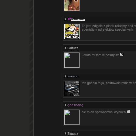
To jest zdjęcie z planu reklamy coli, 
specjalisty od efektów specjalnych.
Blutusz
Jakoś mi tam ie pasujesz
ten gosciu to ja, zostawcie mnie w sp
goesbang
ale to on spowodowal wybuch
Blutusz