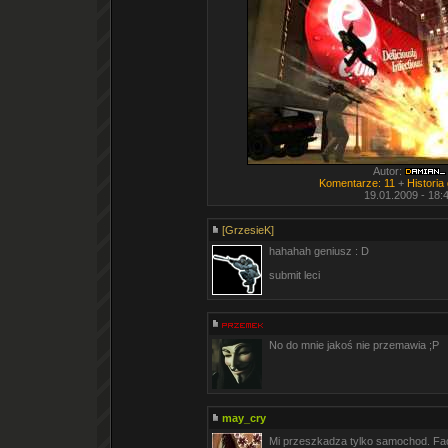
Autor:
Komentarze: 11
+
Historia
19.01.2009 - 18:
[GrzesieK]
hahahah geniusz : D
submit leci
No do mnie jakoś nie przemawia ;P
may_cry
Mi przeszkadza tylko samochod. Fac