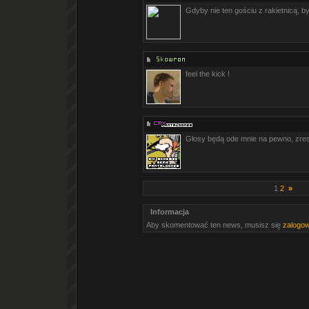
Gdyby nie ten gościu z rakietnicą, by
feel the kick !
Głosy będą ode mnie na pewno, zres
1
2
»
Informacja
Aby skomentować ten news, musisz się
zalogo