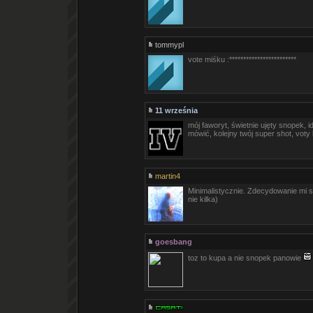
tommypl
vote miśku :************************
11 września
mój faworyt, świetnie ujęty snopek, i
mówić, kolejny twój super shot, voty
martin4
Minimalistycznie. Zdecydowanie mi sie
nie kilka)
goesbang
toz to kupa a nie snopek panowie