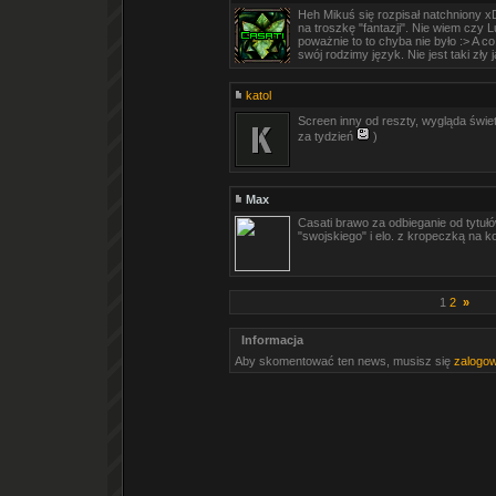
Heh Mikuś się rozpisał natchniony 
na troszkę "fantazji". Nie wiem czy Lu
poważnie to to chyba nie było :> A co
swój rodzimy język. Nie jest taki zły 
katol
Screen inny od reszty, wygląda świe
za tydzień
)
Max
Casati brawo za odbieganie od tytuł
"swojskiego" i elo. z kropeczką na ko
1
2
»
Informacja
Aby skomentować ten news, musisz się
zalogo