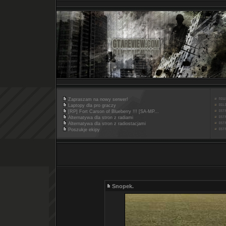
Zapraszam na nowy serwer!
Laptopy dla pro graczy
[RP] Fort Carson of Blueberry !!! [SA-MP...
Alternatywa dla stron z radiami
Alternatywa dla stron z radiostacjami
Poszukje ekipy
Snopek.