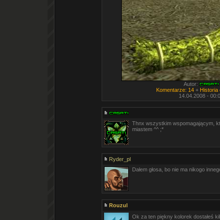
Autor:
Komentarze: 14
+
Historia
14.04.2008 - 00:
Thnx wszystkim wspomagającym, któ
miastem ^^ ;*
Ryder_pl
Dałem głosa, bo nie ma nikogo inne
Rouzul
Ok za ten piękny kolorek dostałeś k