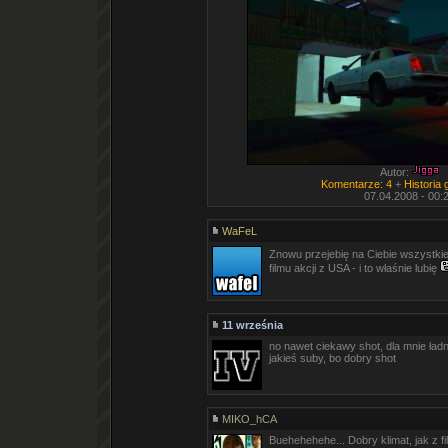
Autor:
Komentarze: 4
+
Historia
07.04.2008 - 00:
WaFeL
Znowu przejebię na Ciebie wszystki
filmu akcji z USA - i to właśnie lubię
11 września
no nawet ciekawy shot, dla mnie ład
jakieś suby, bo dobry shot
MIKO_hCA
Buehehehehe... Dobry klimat, jak z fi