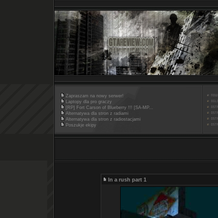
Zapraszam na nowy serwer!
Laptopy dla pro graczy
[RP] Fort Carson of Blueberry !!! [SA-MP...
Alternatywa dla stron z radiami
Alternatywa dla stron z radiostacjami
Poszukje ekipy
In a rush part 1