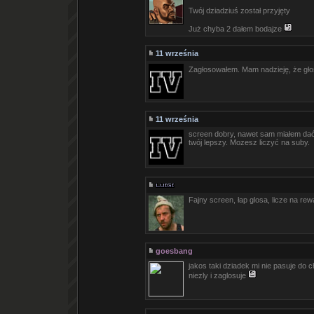
Twój dziadziuś został przyjęty
Już chyba 2 dałem bodajze
11 września
Zagłosowałem. Mam nadzieję, że gło
11 września
screen dobry, nawet sam miałem dać
twój lepszy. Mozesz liczyć na suby.
Fajny screen, łap glosa, licze na re
goesbang
jakos taki dziadek mi nie pasuje do 
niezly i zaglosuje