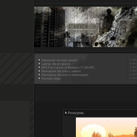
Zapraszam na nowy serwer!
Laptopy dla pro graczy
[RP] Fort Carson of Blueberry !!! [SA-MP...
Alternatywa dla stron z radiami
Alternatywa dla stron z radiostacjami
Poszukje ekipy
Przeżytek.