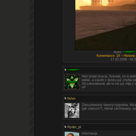
Autor:
Komentarze: 19
+
Historia
17.03.2008 - 01:
Heh dzięki bracia. Szkoda, że to jed
widać, a zasób z dysku już chyba si
SA zainstalował, ale to sie już mija
xP
fisher
Zdecydowany faworyt tygodnia. Wszys
(jak zawsze?), klimat zachowany, spo
Ryder_pl
Informacja