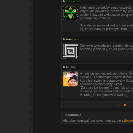
Hah, wiem ze dałoby siego oświetl
innym, ale poważnie, problem był już
osoby, i jeszcze wylosować daną po
generują się różne xF
Szkoda, że na widokówkach nie widać
jej, ile nieudanych prób było. Ech...
Ciekawie wyglądający screen, ale d
odrobinę jaśniejszy, co do glosa to s
Mumol
A mnie się jak najbardziej podoba. Ś
sytuacji - zachodzące powoli słońce,
który jest świetnie dopasowany do zai
naprawdę niesamowity klimat.
"Za stary już jestem" Ja też tak to r
do Twojej osoby, która jest już wet
A i radzę Ci kontynuować karierę.
1
2
»
Informacja
Aby skomentować ten news, musisz się
zalogo