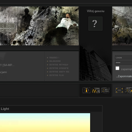
Witaj
gosciu
!! [SA-MP...
zapamięt
acjami
..
Zapomniałe
 Light