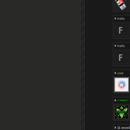
fraNc
fraNc
Jant
11 wrześ