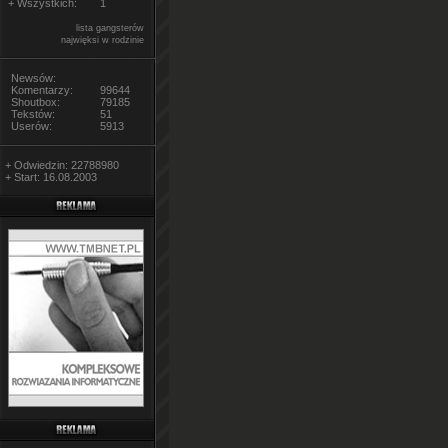
+ Wszystkich:
1
lista gangsterów
najwięksi w rodzinie
Newsów:
Komentarzy:
99644
Shoutbox:
79185
Tekstów:
51
Userów:
5913
+ Odwiedzin: 22788980
+ Start: 16.08.2003