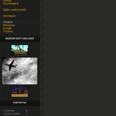
Głosuj
Oczekujace
Zglos swój screen
Archiwum
Podium
Pierwsze
Drugie
Trzecie
+ Userów:
0
+ Gości online:
1