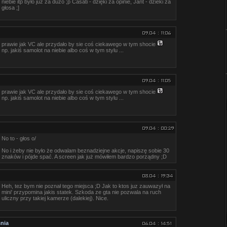
niebie itp było już za dużo ;p Casati - dzięki za opinie, Jant - dzieki za
głosa ;]
prawie jak VC ale przydało by sie coś ciekawego w tym shocie
np. jakiś samolot na niebie albo coś w tym stylu ...
prawie jak VC ale przydało by sie coś ciekawego w tym shocie
np. jakiś samolot na niebie albo coś w tym stylu ...
No to - głos o/
No i żeby nie było że odwalam beznadziejne akcje, napiszę sobie 30
znaków i pójde spać. A screen jak już mówiłem bardzo porządny ;D
Heh, tez bym nie poznał tego miejsca ;D Jak to ktos juz zauwazył na
mini' przypomina jakis statek. Szkoda ze gta nie pozwala na ruch
uliczny przy takiej kamerze (dalekiej). Nice.
nia