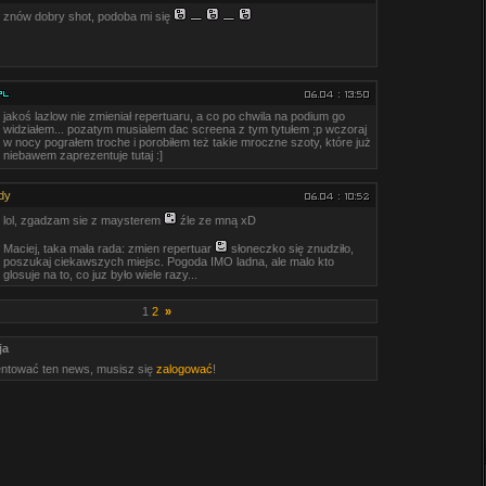
znów dobry shot, podoba mi się
jakoś lazlow nie zmieniał repertuaru, a co po chwila na podium go
widziałem... pozatym musialem dac screena z tym tytułem ;p wczoraj
w nocy pograłem troche i porobiłem też takie mroczne szoty, które już
niebawem zaprezentuje tutaj :]
dy
lol, zgadzam sie z maysterem
źle ze mną xD
Maciej, taka mała rada: zmien repertuar
słoneczko się znudziło,
poszukaj ciekawszych miejsc. Pogoda IMO ladna, ale malo kto
glosuje na to, co juz było wiele razy...
1
2
»
ja
ntować ten news, musisz się
zalogować
!