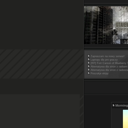
Zapraszam na nowy serwer!
Laptopy dla pro graczy
[RP] Fort Carson of Blueberry !
Alternatywa dla stron z radiami
Alternatywa dla stron z radiost
Poszukje ekipy
Morning