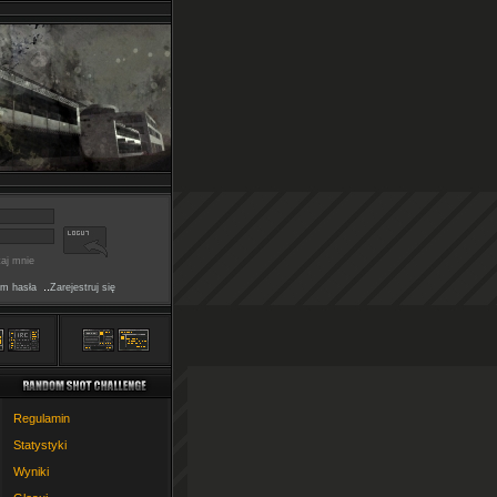
aj mnie
..
m hasła
Zarejestruj się
Regulamin
Statystyki
Wyniki