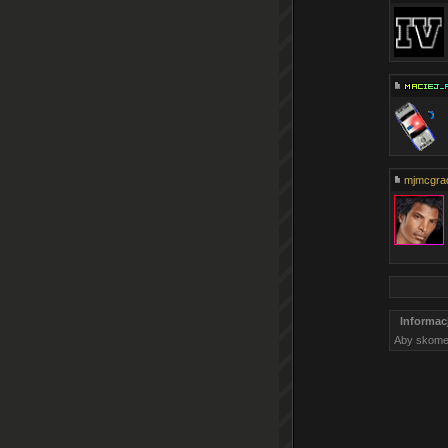
mjmcgra
Informac
Aby skome