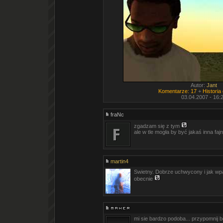
Autor:
Jant
Komentarze: 17
+
Historia
03.04.2007 - 16:
fraNc
zgadzam się z tym
ale w tle mogła by być jakaś inna faj
martin4
Swietny. Dobrze uchwycony i jak wpas
obecnie
mi sie bardzo podoba... przypomnij be