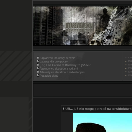
Zapraszam na nowy serwer!
Laptopy dla pro graczy
[RP] Fort Carson of Blueberry !!! [SA-MP...
Alternatywa dla stron z radiami
Alternatywa dla stron z radiostacjami
Poszukje ekipy
Uff... już nie mogę patrzeć na te widokówki.