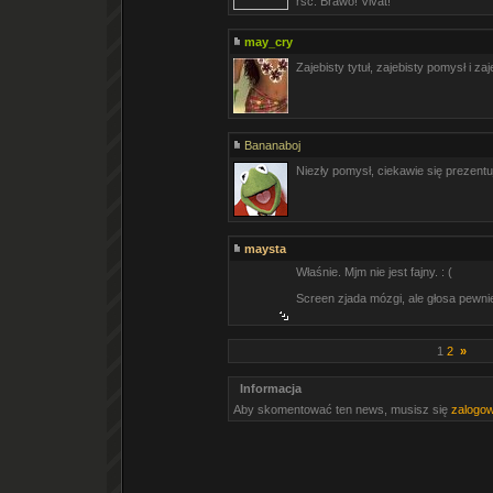
rsc. Brawo! Vivat!
may_cry
Zajebisty tytuł, zajebisty pomysł i z
Bananaboj
Niezły pomysł, ciekawie się prezent
maysta
Właśnie. Mjm nie jest fajny. : (
Screen zjada mózgi, ale głosa pewnie
1
2
»
Informacja
Aby skomentować ten news, musisz się
zalogo