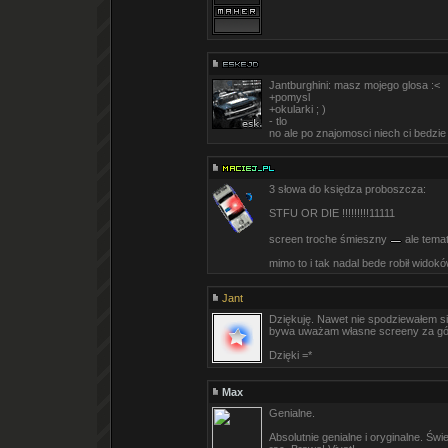
Jantburghini: masz mojego glosa :<
+pomysl
+okularki ; )
- tlo
no ale po znajomosci niech ci bedzie
3 słowa do księdza proboszcza:
STFU OR DIE !!!!!!!!!11111
screen troche śmieszny
ale tema
mimo to i tak nadal bede robił widokó
Jant
Dziękuję. Nawet nie spodziewałem si
bywa uważam własne screeny za gó
Dzięki =*
Max
Genialne.
Absolutnie genialne i oryginalne. Świ