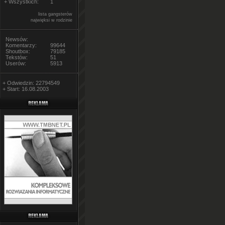
+ Wszystkich:
1
lista gangsterów
najwięksi w rodzinie
Newsów:
Komentarzy:
99644
Shoutbox:
79185
Tekstów:
51
Userów:
5913
+ Odwiedzin: 22794549
+ Start: 16.08.2003