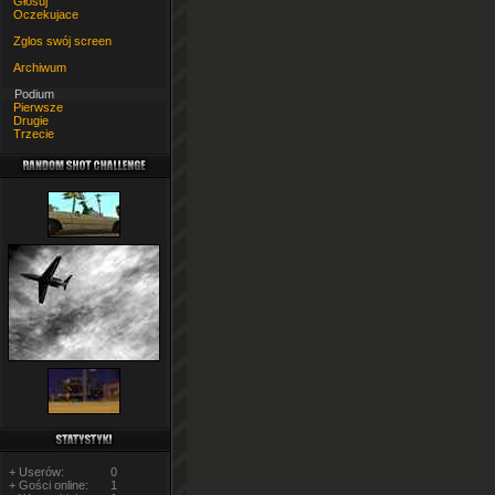
Głosuj
Oczekujace
Zglos swój screen
Archiwum
Podium
Pierwsze
Drugie
Trzecie
+ Userów:
0
+ Gości online:
1