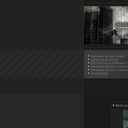
Zapraszam na nowy serwer!
Laptopy dla pro graczy
[RP] Fort Carson of Blueberry !
Alternatywa dla stron z radiami
Alternatywa dla stron z radiost
Poszukje ekipy
Może ju