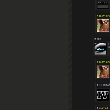
may_cry
oko
Ci
u
may_cry
11 wrześ
martin4