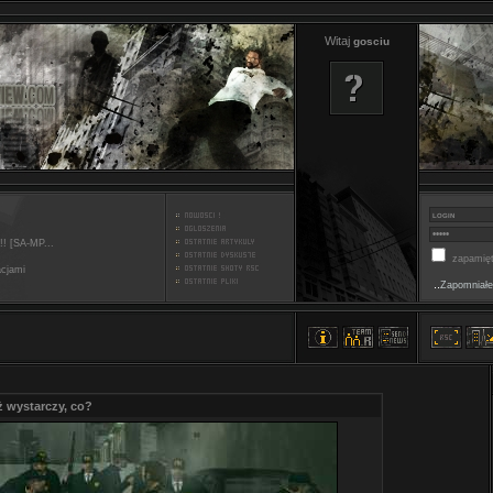
Witaj
gosciu
!! [SA-MP...
zapamięt
acjami
..
Zapomniałe
ż wystarczy, co?