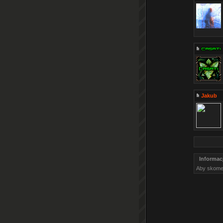
Jakub
Informac
Aby skome