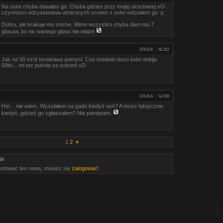
Na sotw chyba dawales go. Chyba gdzies przy mojej ukochanej xO
czynnosci odzyskiwania utraconych screen z sotw widzialem go :p
Dobry, ale brakuje mu troche. Mimo wszystko chyba dam mu 7
glosow, bo nic wartego glosu nie widze
Jak na 50 szot tociekawy pomysł. Cos ostatnio duzo ludzi dobija
50tki... mi tez puknie za tydzień xD
Hm... nie wiem. Wysyłałem na gadu kiedyś tam? A może faktycznie
kiedyś, gdzieś go zgłaszałem? Nie pamiętam.
1
2
»
ja
ntować ten news, musisz się
zalogować
!