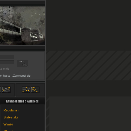
aj mnie
..
m hasła
Zarejestruj się
Regulamin
Statystyki
Wyniki