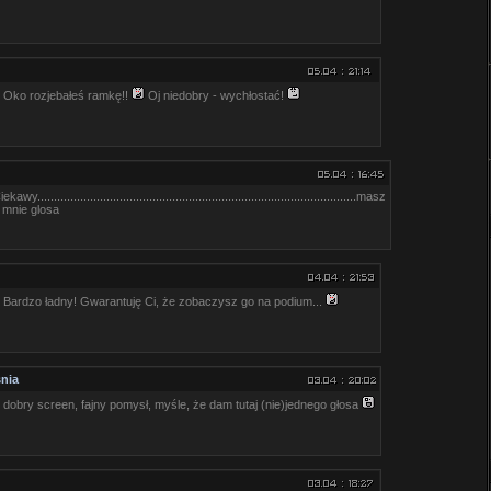
Oko rozjebałeś ramkę!!
Oj niedobry - wychłostać!
ekawy.................................................................................................masz
 mnie glosa
Bardzo ładny! Gwarantuję Ci, że zobaczysz go na podium...
nia
dobry screen, fajny pomysł, myśle, że dam tutaj (nie)jednego głosa