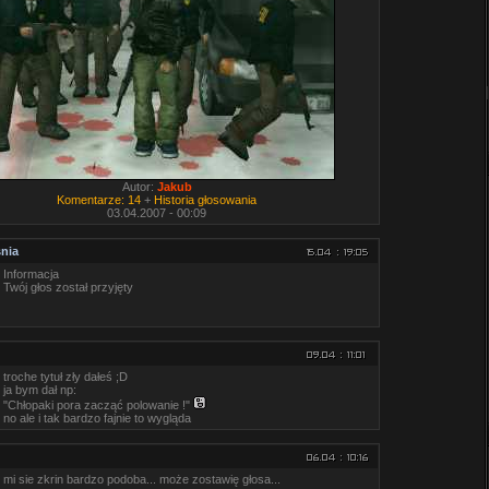
Autor:
Jakub
Komentarze: 14
+
Historia głosowania
03.04.2007 - 00:09
nia
Informacja
Twój głos został przyjęty
troche tytuł zły dałeś ;D
ja bym dał np:
"Chłopaki pora zacząć polowanie !"
no ale i tak bardzo fajnie to wygląda
mi sie zkrin bardzo podoba... może zostawię głosa...