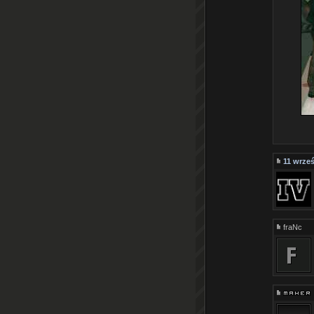
11 wrześ
fraNc