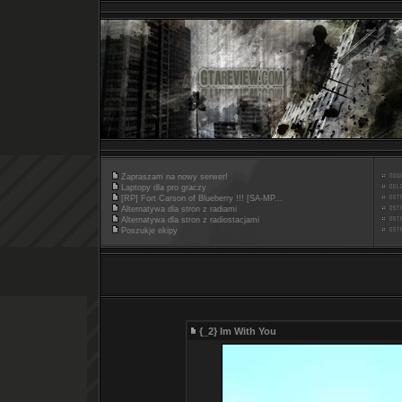
Zapraszam na nowy serwer!
Laptopy dla pro graczy
[RP] Fort Carson of Blueberry !!! [SA-MP...
Alternatywa dla stron z radiami
Alternatywa dla stron z radiostacjami
Poszukje ekipy
{_2} Im With You