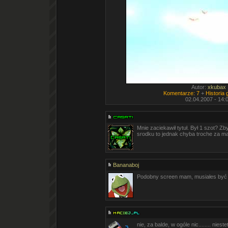
Autor:
xkubax
Komentarze: 7
+
Historia
02.04.2007 - 14:
Mnie zaciekawił tytuł. Był 1 szot? Zb
srodku to jednak chyba troche za mał
Bananaboj
Podobny screen mam, musiałes być
nie, za balde, w ogóle nic........ niestet