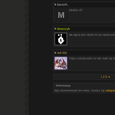
MartinPL
Idealny xD
libanczyk
ale ujęcie jest niezłe mi sie nawet p
Volf 359
Fajny szkoda tylko że tak mało się d
1
2
3
»
Informacja
Aby skomentować ten news, musisz się
zalogo