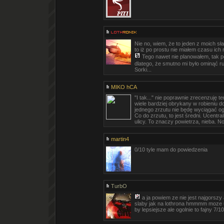
Nie no, wiem, że to jeden z moich s
to iż po prostu nie miałem czasu ich
Tego nawet nie planowałem, tak p
dlatego, że smutno mi było ominąć ru
Sorki...
MIKO hCA
"I tak..." nie poprawnie zrecenzuję t
wiele bardziej obrykany w robieniu d
jednego zrzutu nie będę wyciągać o
Co do zrzutu, to jest średni. Ucentra
ulicy. To znaczy powietrza, nieba. No 
martin4
0/10 tyle mam do powiedzenia
TurbO
a ja powiem ze nie jest najgorszy 
slaby jak na lothrona hmmmm moze 
by lepsiejsze ale ogolnie to fajny 7/10