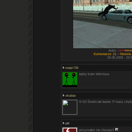
Autor:
Komentarze: 21
+
Historia
25.06.2005 - 23:
matiz736
ładny kolor infernusa
xkubax
6-/10 Średni ale ładnie :P masz chyb
piti
przyznałes sie chociaz!!