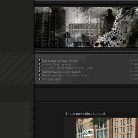
Zapraszam na nowy serwer!
Laptopy dla pro graczy
[RP] Fort Carson of Blueberry !!! [SA-MP...
Alternatywa dla stron z radiami
Alternatywa dla stron z radiostacjami
Poszukje ekipy
I tak mnie nie złapiesz!