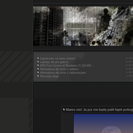
Zapraszam na nowy serwer!
Laptopy dla pro graczy
[RP] Fort Carson of Blueberry !!! [SA-MP...
Alternatywa dla stron z radiami
Alternatywa dla stron z radiostacjami
Poszukje ekipy
Mamo nie! Ja już nie będę palił fajek pokr