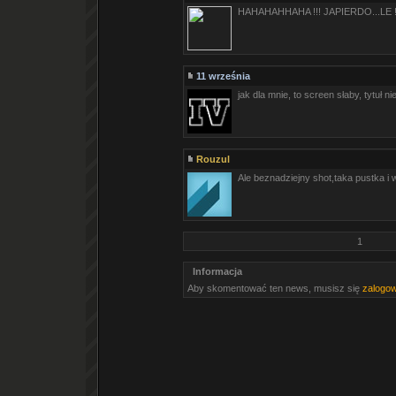
HAHAHAHHAHA !!! JAPIERDO...LE
11 września
jak dla mnie, to screen słaby, tytuł n
Rouzul
Ale beznadziejny shot,taka pustka i wo
1
Informacja
Aby skomentować ten news, musisz się
zalogo