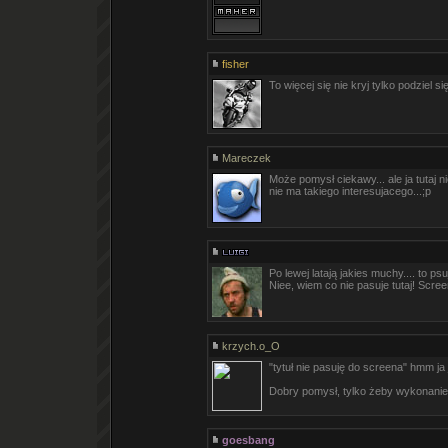
fisher
To więcej się nie kryj tylko podziel s
Mareczek
Może pomysł ciekawy... ale ja tutaj ni
nie ma takiego interesujacego...;p
Po lewej latają jakies muchy.... to psuj
Niee, wiem co nie pasuje tutaj! Scree
krzych.o_O
"tytuł nie pasuję do screena" hmm ja
Dobry pomysł, tylko żeby wykonanie 
goesbang