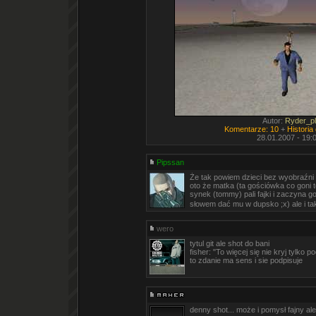
Autor:
Ryder_pl
Komentarze: 10
+
Historia
28.01.2007 - 19:
Pipssan
Że tak powiem dzieci bez wyobraźni (
oto że matka (ta gościówka co goni 
synek (tommy) pali fajki i zaczyna g
słowem dać mu w dupsko ;x) ale i ta
wero
tytul git ale shot do bani
fisher: "To więcej się nie kryj tylko p
to zdanie ma sens i sie podpisuje
denny shot... może i pomysł fajny al