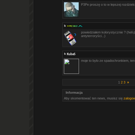
P3Pe proszę o to w lepszej rozdziel
powiedziałem kolorystycznie ? (heli p
antyterroryści...)
KubaS
moje to bylo ze spadochronkiem, ten 
1
2
3
»
Informacja
Aby skomentować ten news, musisz się
zalogo