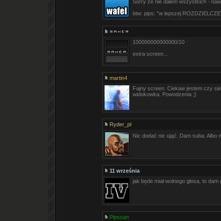
Sorry że nie dałem wszystkich - naw
btw: pips: "w lepszej ROZDZIELCZE
100000000000000/10
extra screen...
martin4
Fajny screen. Ciekaw jestem czy sie p
widokowka. Powodzenia ;}
Ryder_pl
Nic dodać nic ująć. Dam suba. Albo
11 września
jak będe miał wolnego głosa, to dam 
Pipssan