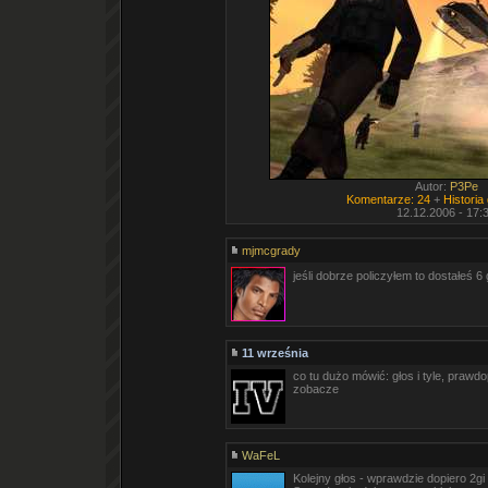
Autor:
P3Pe
Komentarze: 24
+
Historia
12.12.2006 - 17:
mjmcgrady
jeśli dobrze policzyłem to dostałeś 
11 września
co tu dużo mówić: głos i tyle, prawdo
zobacze
WaFeL
Kolejny głos - wprawdzie dopiero 2gi [a