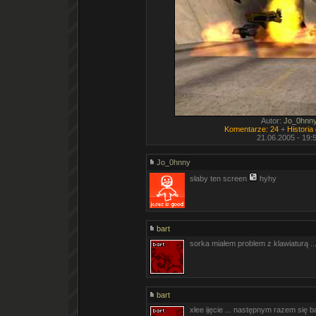
Autor:
Jo_0hnn
Komentarze: 24
+
Historia
21.06.2005 - 19:
Jo_0hnny
słaby ten screen
hyhy
bart
sorka miałem problem z klawiaturą ... 
bart
xłee ijęcie ... następnym razem się bar