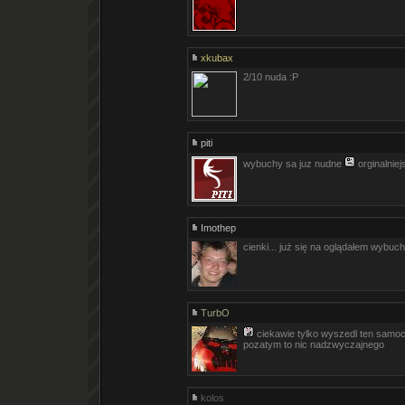
xkubax
2/10 nuda :P
piti
wybuchy sa juz nudne
orginalniej
Imothep
cienki... już się na oglądałem wybuc
TurbO
ciekawie tylko wyszedl ten samoc
pozatym to nic nadzwyczajnego
kolos