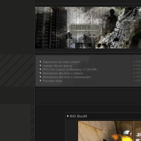
Zapraszam na nowy serwer!
Laptopy dla pro graczy
[RP] Fort Carson of Blueberry !!! [SA-MP...
Alternatywa dla stron z radiami
Alternatywa dla stron z radiostacjami
Poszukje ekipy
BiG BuuM