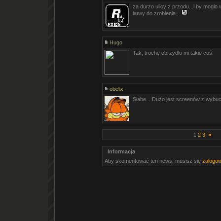
za durzo ulicy z przodu...i by moglo 
latwy do zrobienia...
Hugo
Tak, trochę obrzydło mi takie coś.
obelix
Słabe... Dużo jest screenów z wybu
1
2
3
»
Informacja
Aby skomentować ten news, musisz się
zalogo