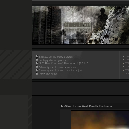
Zapraszam na nowy serwer!
Laptopy dla pro graczy
[RP] Fort Carson of Blueberry !!! [SA-MP...
Alternatywa dla stron z radiami
Alternatywa dla stron z radiostacjami
Poszukje ekipy
When Love And Death Embrace