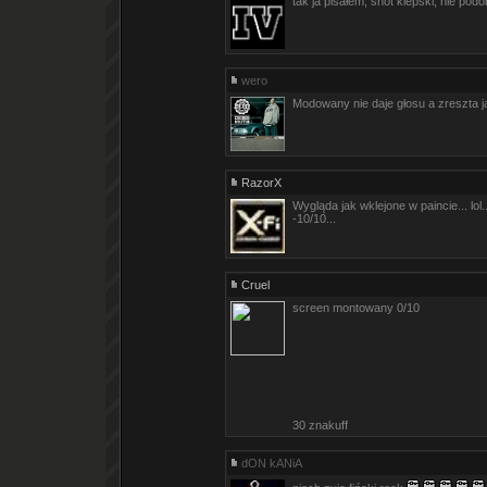
tak ja pisałem, shot kiepski, nie podo
wero
Modowany nie daje głosu a zreszta ja
RazorX
Wygląda jak wklejone w paincie... lol..
-10/10...
Cruel
screen montowany 0/10
30 znakuff
dON kANiA