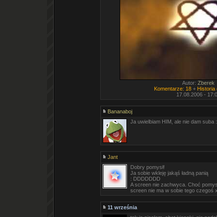
Autor:
Zberek
Komentarze: 18
+
Historia
17.08.2006 - 17:
Bananaboj
Ja uwielbiam HIM, ale nie dam suba 
Jant
Dobry pomysł!
Ja sobie wkleję jakąś ładną panią
: DDDDDDD
A screen nie zachwyca. Choć pomysł 
screen nie ma w sobie tego czegoś 
11 września