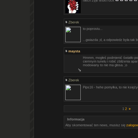
niech zyje fiński rock
Zberek
to poprostu...
...gwiazda ;d, a odpowiedz była tak b
maysta
Hmmm, mogłeś podmienić światło poci
ciemnym tunelu i robić zbliżenia apar
modowany to nie ma głosa. ;o
Zberek
Pips16 - hehe pomyłka, to nie księż
1
2
»
Informacja
Aby skomentować ten news, musisz się
zalogo