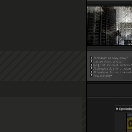
Zapraszam na nowy serwer!
Laptopy dla pro graczy
[RP] Fort Carson of Blueberry !
Alternatywa dla stron z radiami
Alternatywa dla stron z radiost
Poszukje ekipy
Spokojni