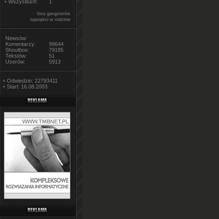
+ Wszystkich:
1
lista gangsterów
najwięksi w rodzinie
Newsów:
Komentarzy:
99644
Shoutbox:
79185
Tekstów:
51
Userów:
5913
+ Odwiedzin: 22793411
+ Start: 16.08.2003