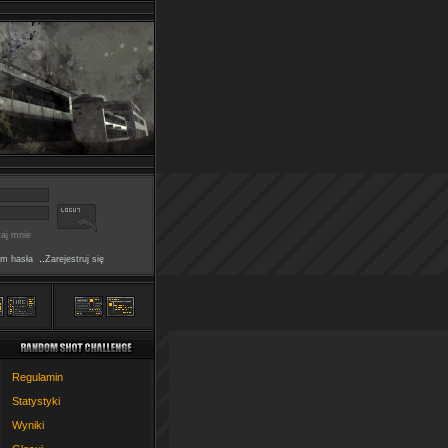
aj mnie
..
m hasła
Zarejestruj się
Regulamin
Statystyki
Wyniki