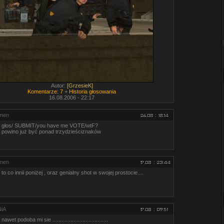
Autor:
[GrzesieK]
Komentarze: 7
+
Historia głosowania
16.08.2006 - 22:17
emen
głos/ SUBMIT/you have me VOTE/wtF?
powino już być ponad trzydzieściznaków
emen
to co innii poniżej , oraz genialny shot w swojej prostocie....
iA
nawet podoba mi sie .....................................