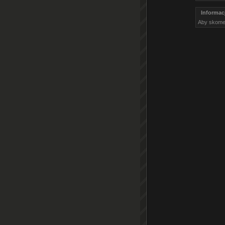
Informac
Aby skome