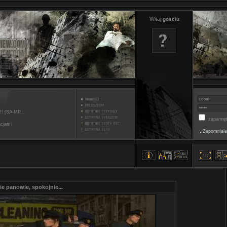
Witaj
gosciu
!! [SA-MP...
zapamięt
acjami
..
Zapomniałe
e panowie, spokojnie...