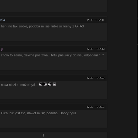
nia
heh, no taki sobie, podoba mi sie, lubie screeny z GTA3
ng
znow to samo, dziwna postawa, i tytul pasujacy do niej, odpadam ^_^
nawt niezle...może być...
Hieh, nie jest źle, nawet mi się podoba. Dobry tytuł.
1