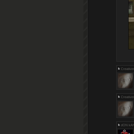
Creativ
Creativ
dON kAN