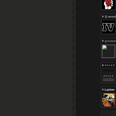
11 wrześ
goesba
Lazlow