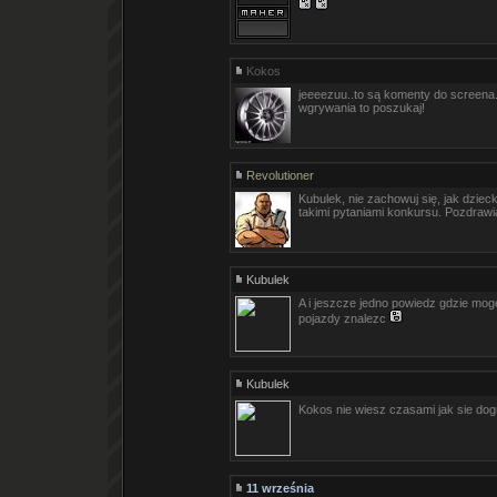
Kokos
jeeeezuu..to są komenty do screena..
wgrywania to poszukaj!
Revolutioner
Kubulek, nie zachowuj się, jak dziec
takimi pytaniami konkursu. Pozdraw
Kubulek
A i jeszcze jedno powiedz gdzie moge
pojazdy znalezc
Kubulek
Kokos nie wiesz czasami jak sie do
11 września