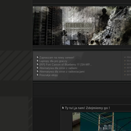
Zapraszam na nowy serwer!
Laptopy dla pro graczy
[RP] Fort Carson of Blueberry !!! [SA-MP...
Alternatywa dla stron z radiami
Alternatywa dla stron z radiostacjami
Poszukje ekipy
Ty tu!,ja tam! Zdejmiemy go !