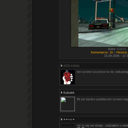
Autor:
Kokos
Komentarze: 16
+
Historia
15.08.2006 - 22:
dON kANiA
ten screen szczerze to nic ciekaweg
Kubulek
Mi sie bardzo podoba ten screen.n
nic tu się nie dzieje...widziałem o wie