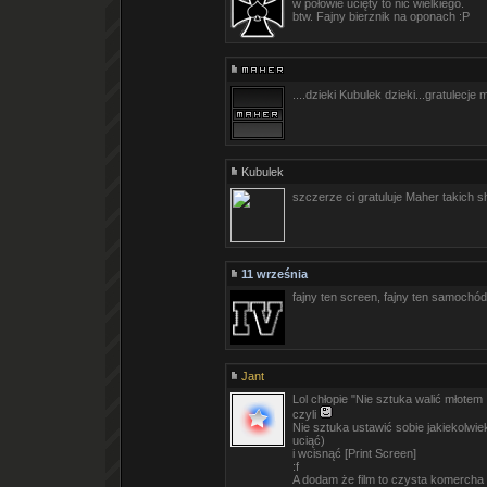
w połowie ucięty to nic wielkiego.
btw. Fajny bierznik na oponach :P
....dzieki Kubulek dzieki...gratulecj
Kubulek
szczerze ci gratuluje Maher takich 
11 września
fajny ten screen, fajny ten samochód
Jant
Lol chłopie "Nie sztuka walić młotem 
czyli
Nie sztuka ustawić sobie jakiekolwi
uciąć)
i wcisnąć [Print Screen]
:f
A dodam że film to czysta komercha i