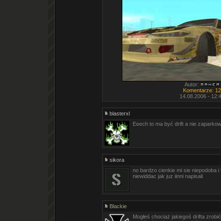
Autor:
Komentarze: 12
14.08.2006 - 12:
blasterxl
Eeech to ma być drift a nie zaparko
sikora
no bardzo cienkie mi sie niepodoba i
niewiddac jak juz iinni napisali
Blackie
Mogłeś chociaż jakiegoś drifta zrobi