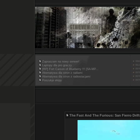
Zapraszam na nowy serwer!
Laptopy dla pro graczy
[RP] Fort Carson of Blueberry !!! [SA-MP...
Alternatywa dla stron z radiami
Alternatywa dla stron z radiostacjami
Poszukje ekipy
The Fast And The Furious: San Fierro Drift