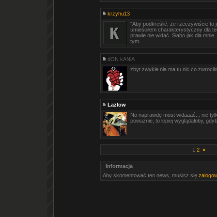
krzyhu13
"Aby podkreślić, że rzeczywiście to je
umieściłem charakterystyczny dla te
prawie nie widać. Słabo jak dla mnie
tym.
dON kANiA
zbyt zwykle nia ma tu nic co zwrocil
Lazlow
No naprawdę most widaaać... nic tylk
poważnie, to lepiej wyglądałoby, gdyb
1
2
»
Informacja
Aby skomentować ten news, musisz się
zalogo