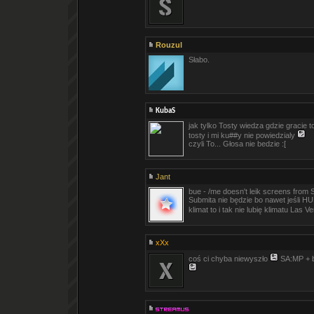
Rouzul
Słabo.
KubaS
jak tylko Tosty wiedza gdzie gracie 
tosty i mi ku##y nie powiedzialy
czyli To... Głosa nie bedzie :[
Jant
bue - /me doesn't leik screens from 
Submita nie będzie bo nawet jeśli 
klimat to i tak nie lubię klimatu Las 
xXx
coś ci chyba niewyszło
SA:MP + b