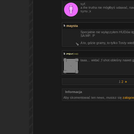
syf.
a the trutha nie mógłbyś udawać, na
synu ;x
maysta
Specjalnie nie wyłączyłem HUDów itp
SA:MP. :P
A to, gdzie gramy, to tylko Tosty wie
taaa.... widać ;f shot obleśny nawet 
1
2
»
Informacja
Aby skomentować ten news, musisz się
zalogo