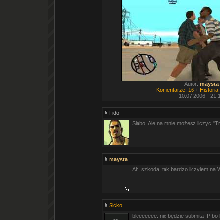
Autor:
maysta
Komentarze: 16
+
Historia
10.07.2006 - 21:
Fido
Słabo. Ale na mnie możesz liczyc "T
maysta
Ah, szkoda, tak bardzo liczyłem na W
Sicko
bleeeeeee. nie będzie submita :P bo b