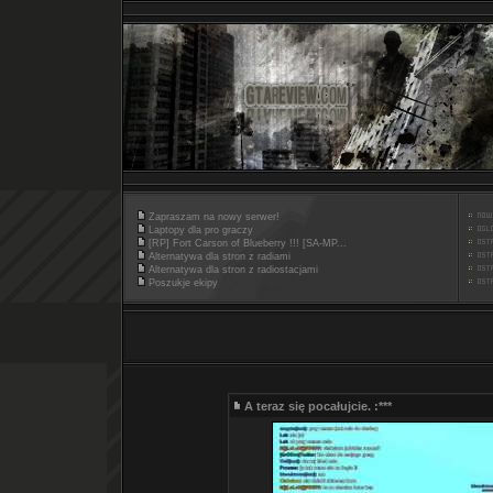
Zapraszam na nowy serwer!
Laptopy dla pro graczy
[RP] Fort Carson of Blueberry !!! [SA-MP...
Alternatywa dla stron z radiami
Alternatywa dla stron z radiostacjami
Poszukje ekipy
A teraz się pocałujcie. :***