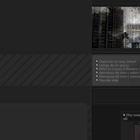
Zapraszam na nowy serwer!
Laptopy dla pro graczy
[RP] Fort Carson of Blueberry !
Alternatywa dla stron z radiami
Alternatywa dla stron z radiost
Poszukje ekipy
Oto now
xD