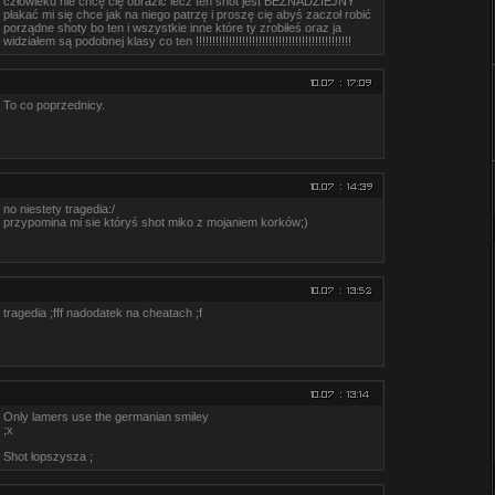
człowieku nie chcę cię obrazić lecz ten shot jest BEZNADZIEJNY
płakać mi się chce jak na niego patrzę i proszę cię abyś zaczoł robić
porządne shoty bo ten i wszystkie inne które ty zrobiłeś oraz ja
widziałem są podobnej klasy co ten !!!!!!!!!!!!!!!!!!!!!!!!!!!!!!!!!!!!!!!!!!!!!!!
To co poprzednicy.
no niestety tragedia:/
przypomina mi sie któryś shot miko z mojaniem korków;)
tragedia ;fff nadodatek na cheatach ;f
Only lamers use the germanian smiley
;x
Shot łopszysza ;