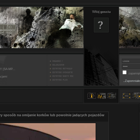
Witaj
gosciu
!! [SA-MP...
zapamięt
acjami
..
Zapomniałe
y sposób na omijanie korków lub powolnie jadących pojazdów