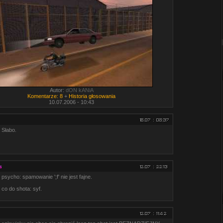
Autor:
dON kANiA
Komentarze: 8
+
Historia głosowania
10.07.2006 - 10:43
Słabo.
psycho: spamowanie ';f' nie jest fajne.
co do shota: syf.