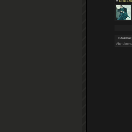
januszxp
Informac
Aby skome