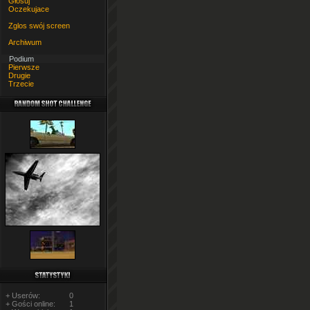
Głosuj
Oczekujace
Zglos swój screen
Archiwum
Podium
Pierwsze
Drugie
Trzecie
+ Userów:
0
+ Gości online:
1