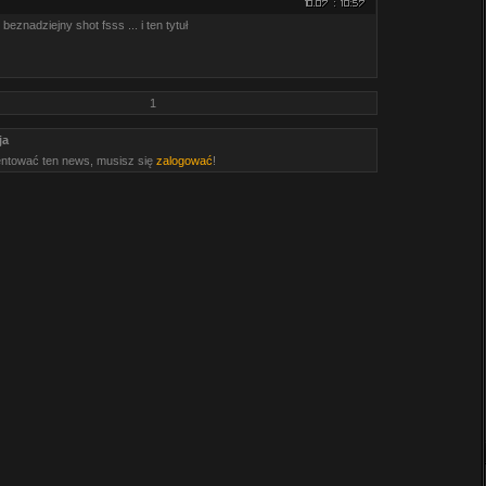
beznadziejny shot fsss ... i ten tytuł
1
ja
ntować ten news, musisz się
zalogować
!