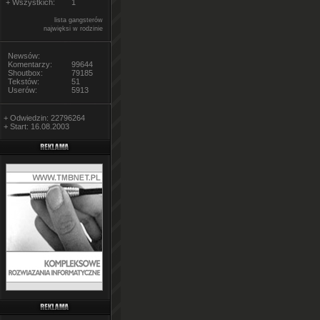
+ Wszystkich:
1
lista gangsterów
najwięksi w rodzinie
Newsów:
Komentarzy:
99644
Shoutbox:
79185
Tekstów:
51
Userów:
5913
+ Odwiedzin: 22796264
+ Start: 16.08.2003