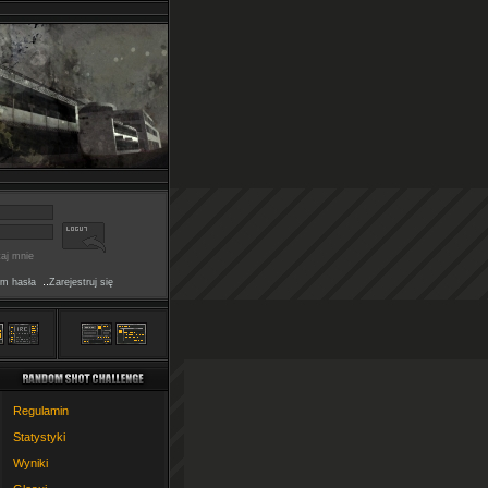
aj mnie
..
m hasła
Zarejestruj się
Regulamin
Statystyki
Wyniki