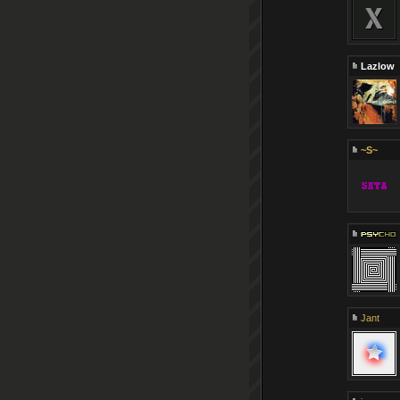
Lazlow
~S~
Jant