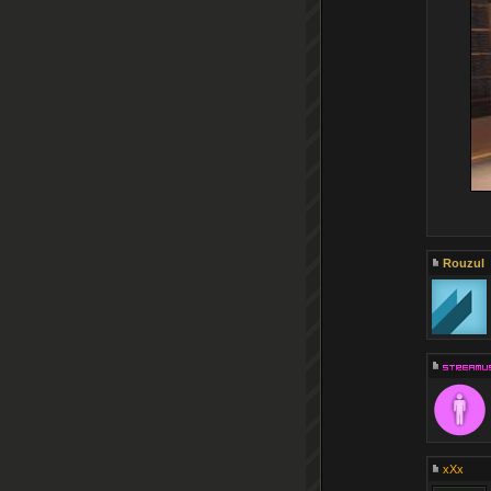
Rouzul
xXx