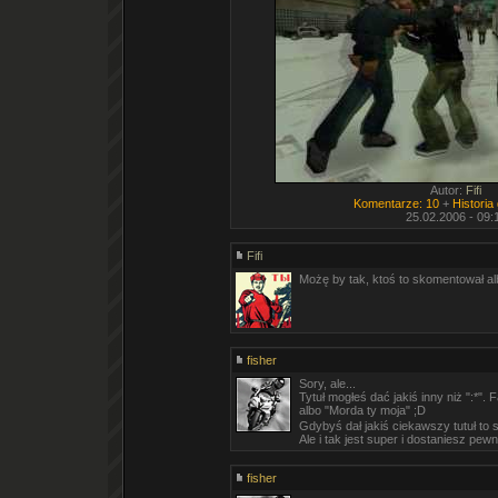
Autor:
Fifi
Komentarze: 10
+
Historia
25.02.2006 - 09:
Fifi
Możę by tak, ktoś to skomentował al
fisher
Sory, ale...
Tytuł mogłeś dać jakiś inny niż ":*". F
albo "Morda ty moja" ;D
Gdybyś dał jakiś ciekawszy tutuł to 
Ale i tak jest super i dostaniesz pewn
fisher