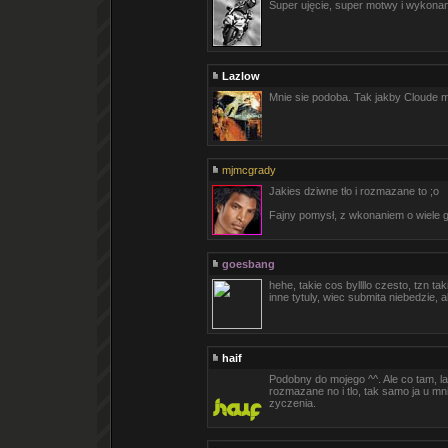
Super ujęcie, super motwy i wykona
Lazlow
Mnie sie podoba. Tak jakby Cloude mu
mjmcgrady
Jakies dziwne tło i rozmazane to ;o
Fajny pomysł, z wkonaniem o wiele g
goesbang
hehe, takie cos byllllo czesto, tzn ta
inne tytuly, wiec submita niebedzie, al
haif
Podobny do mojego ^^. Ale co tam, l
rozmazane no i tlo, tak samo ja u mn
zyczenia.