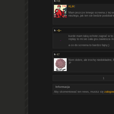
Fifi
KLIK
!
Mam jeszcze innego screena z tej ses
niezłego, jak ten sie bedzie podobał 
~S~
kurde mam taką ochote zagrać w to gt
replay to mi sie cała gra zawiesza i k
a co do screena to bardzo fajny;)
47
Nom dobre, ale trochę niedokładne, P
:P
1
Informacja
Aby skomentować ten news, musisz się
zalogo