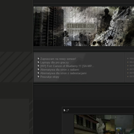
Zapraszam na nowy serwer!
Laptopy dla pro graczy
[RP] Fort Carson of Blueberry !!! [SA-MP...
Alternatywa dla stron z radiami
Alternatywa dla stron z radiostacjami
Poszukje ekipy
:*