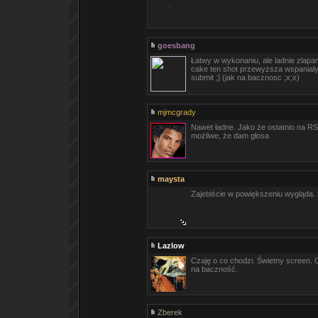
goesbang
Łatwy w wykonaniu, ale ladnie zlapa
cake ten shot przewyzsza wspanialy t
submit ;] (jak na bacznosc ;x;x)
mjmcgrady
Nawet ładne. Jako że ostatnio na R
możliwe, że dam głosa
maysta
Zajebiście w powiększeniu wygląda. 
Lazlow
Czaję o co chodzi. Świetny screen. 
na baczność.
Zberek