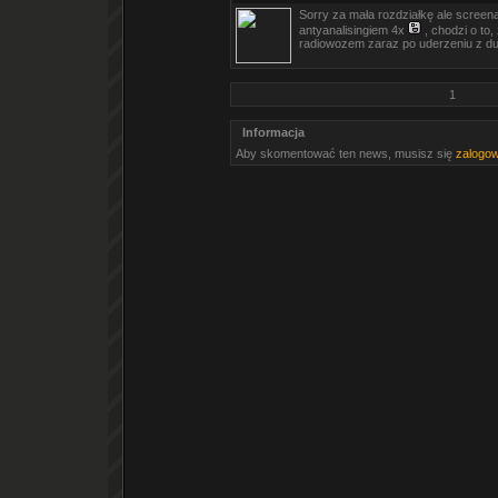
Sorry za mała rozdziałkę ale screena 
antyanalisingiem 4x
, chodzi o to,
radiowozem zaraz po uderzeniu z d
1
Informacja
Aby skomentować ten news, musisz się
zalogo