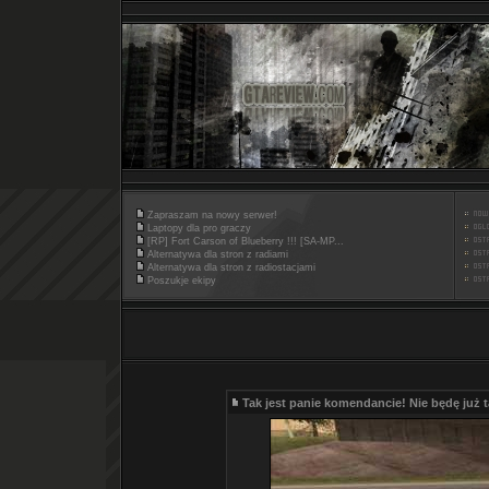
Zapraszam na nowy serwer!
Laptopy dla pro graczy
[RP] Fort Carson of Blueberry !!! [SA-MP...
Alternatywa dla stron z radiami
Alternatywa dla stron z radiostacjami
Poszukje ekipy
Tak jest panie komendancie! Nie będę już ta