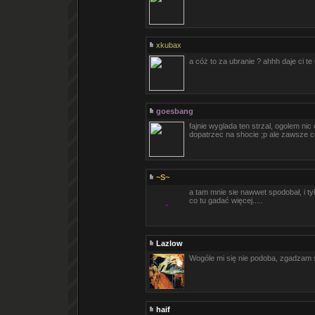
xkubax
a cóż to za ubranie ? ahhh daje ci te
goesbang
fajnie wyglada ten strzal, ogolem ni
dopatrzec na shocie ;p ale zawsze c
~S~
a tam mnie sie nawwet spodobał, i tyl
co tu gadać więcej.....
Lazlow
Wogóle mi się nie podoba, zgadzam
haif