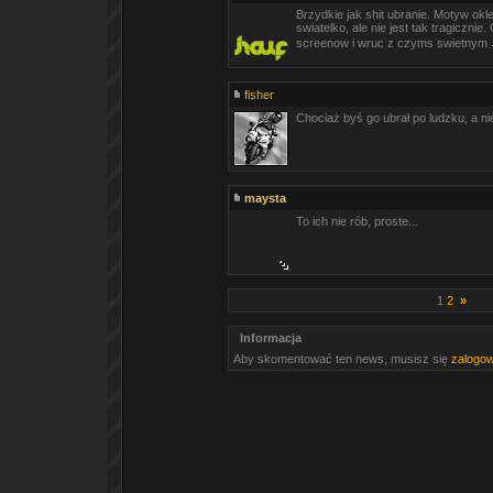
Brzydkie jak shit ubranie. Motyw okl
swiatelko, ale nie jest tak tragicznie
screenow i wruc z czyms swietnym
fisher
Chociaż byś go ubrał po ludzku, a nie
maysta
To ich nie rób, proste...
1
2
»
Informacja
Aby skomentować ten news, musisz się
zalogo