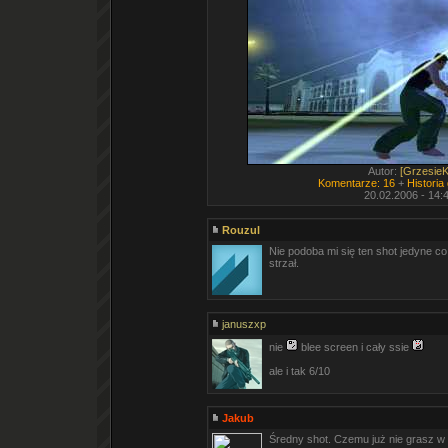
Autor:
[GrzesieK
Komentarze: 16
+
Historia
20.02.2006 - 14:
Rouzul
Nie podoba mi się ten shot jedyne co
strzał.
januszxp
nie
blee screen i cały ssie
ale i tak 6/10
Jakub
Średny shot. Czemu już nie grasz w g