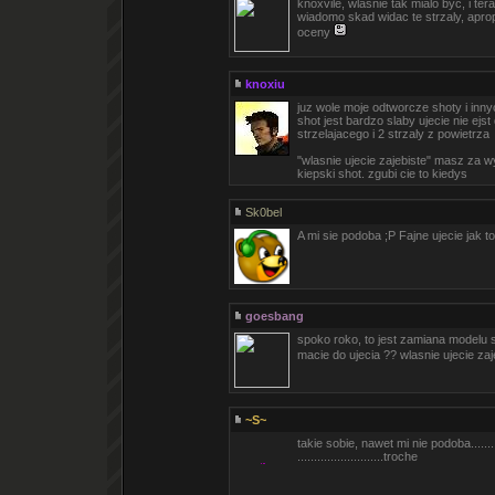
knoxvile, wlasnie tak mialo byc, i ter
wiadomo skad widac te strzaly, apr
oceny
knoxiu
juz wole moje odtworcze shoty i inn
shot jest bardzo slaby ujecie nie ejs
strzelajacego i 2 strzaly z powietrza
"wlasnie ujecie zajebiste" masz za 
kiepski shot. zgubi cie to kiedys
Sk0bel
A mi sie podoba ;P Fajne ujecie jak to
goesbang
spoko roko, to jest zamiana modelu 
macie do ujecia ?? wlasnie ujecie za
~S~
takie sobie, nawet mi nie podoba.......
..........................troche