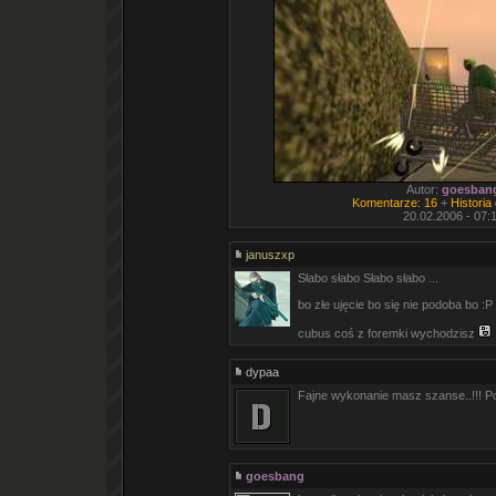
Autor:
goesban
Komentarze: 16
+
Historia
20.02.2006 - 07:
januszxp
Słabo słabo Słabo słabo ...
bo złe ujęcie bo się nie podoba bo :P
cubus coś z foremki wychodzisz
dypaa
Fajne wykonanie masz szanse..!!! P
goesbang