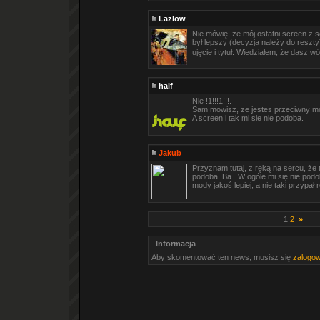
Lazlow
Nie mówię, że mój ostatni screen z 
był lepszy (decyzja należy do reszty)
ujęcie i tytuł. Wiedziałem, że dasz 
haif
Nie !1!!!1!!!.
Sam mowisz, ze jestes przeciwny mod
A screen i tak mi sie nie podoba.
Jakub
Przyznam tutaj, z ręką na sercu, że 
podoba. Ba.. W ogóle mi się nie podo
mody jakoś lepiej, a nie taki przypał 
1
2
»
Informacja
Aby skomentować ten news, musisz się
zalogo