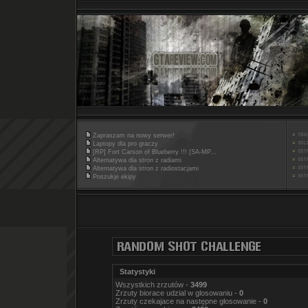
Zapraszam na nowy serwer!
Laptopy dla pro graczy
[RP] Fort Carson of Blueberry !!! [SA-MP...
Alternatywa dla stron z radiami
Alternatywa dla stron z radiostacjami
Poszukje ekipy
Statystyki
Wszystkich zrzutów -
3499
Zrzuty biorace udzial w glosowaniu -
0
Zrzuty czekajace na następne głosowanie -
0