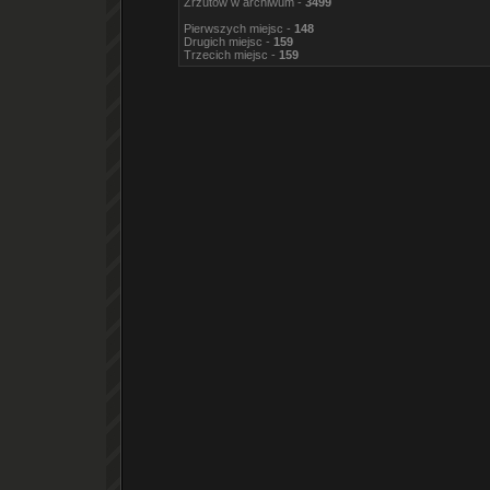
Zrzutów w archiwum -
3499
Pierwszych miejsc -
148
Drugich miejsc -
159
Trzecich miejsc -
159